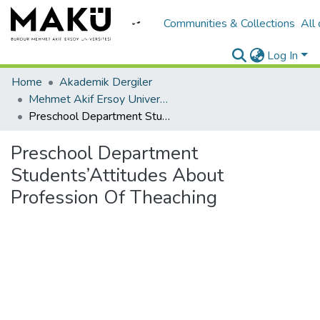
Communities & Collections
All
Log In
Home
Akademik Dergiler
Mehmet Akif Ersoy University Journal of Education Faculty
Preschool Department Students’Attitudes About Profession Of Theaching
Preschool Department
Students’Attitudes About
Profession Of Theaching