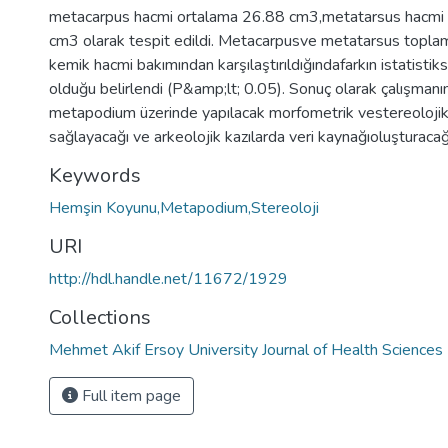
metacarpus hacmi ortalama 26.88 cm3,metatarsus hacmi
cm3 olarak tespit edildi. Metacarpusve metatarsus topla
kemik hacmi bakımından karşılaştırıldığındafarkın istatistik
olduğu belirlendi (P&amp;lt; 0.05). Sonuç olarak çalışmanı
metapodium üzerinde yapılacak morfometrik vestereolojik 
sağlayacağı ve arkeolojik kazılarda veri kaynağıoluşturac
Keywords
Hemşin Koyunu,Metapodium,Stereoloji
URI
http://hdl.handle.net/11672/1929
Collections
Mehmet Akif Ersoy University Journal of Health Sciences 
Full item page