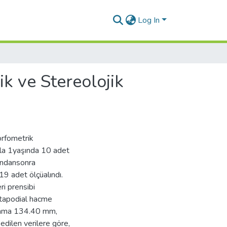
Log In
k ve Stereolojik
rfometrik
çla 1yaşında 10 adet
ondansonra
9 adet ölçüalındı.
i prensibi
etapodial hacme
alama 134.40 mm,
dilen verilere göre,