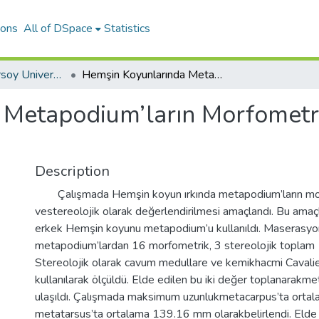
ions
All of DSpace
Statistics
Mehmet Akif Ersoy University Journal of Health Sciences Institute
Hemşin Koyunlarında Metapodium’ların Morfometrik ve Stereolojik İncelenmesi
Metapodium’ların Morfometri
Description
Çalışmada Hemşin koyun ırkında metapodium’ların mo
vestereolojik olarak değerlendirilmesi amaçlandı. Bu ama
erkek Hemşin koyunu metapodium’u kullanıldı. Maserasy
metapodium’lardan 16 morfometrik, 3 stereolojik toplam 1
Stereolojik olarak cavum medullare ve kemikhacmi Cavalier
kullanılarak ölçüldü. Elde edilen bu iki değer toplanarakm
ulaşıldı. Çalışmada maksimum uzunlukmetacarpus’ta ort
metatarsus’ta ortalama 139.16 mm olarakbelirlendi. Elde e