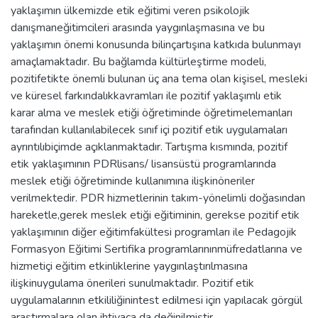
yaklaşımın ülkemizde etik eğitimi veren psikolojik
danışmaneğitimcileri arasında yaygınlaşmasına ve bu
yaklaşımın önemi konusunda bilinçartışına katkıda bulunmayı
amaçlamaktadır. Bu bağlamda kültürleştirme modeli,
pozitifetikte önemli bulunan üç ana tema olan kişisel, mesleki
ve küresel farkındalıkkavramları ile pozitif yaklaşımlı etik
karar alma ve meslek etiği öğretiminde öğretimelemanları
tarafından kullanılabilecek sınıf içi pozitif etik uygulamaları
ayrıntılıbiçimde açıklanmaktadır. Tartışma kısmında, pozitif
etik yaklaşımının PDRlisans/ lisansüstü programlarında
meslek etiği öğretiminde kullanımına ilişkinöneriler
verilmektedir. PDR hizmetlerinin takım-yönelimli doğasından
hareketle,gerek meslek etiği eğitiminin, gerekse pozitif etik
yaklaşımının diğer eğitimfakültesi programları ile Pedagojik
Formasyon Eğitimi Sertifika programlarınınmüfredatlarına ve
hizmetiçi eğitim etkinliklerine yaygınlaştırılmasına
ilişkinuygulama önerileri sunulmaktadır. Pozitif etik
uygulamalarının etkililiğinintest edilmesi için yapılacak görgül
araştırmalara olan ihtiyaca da değinilmiştir.