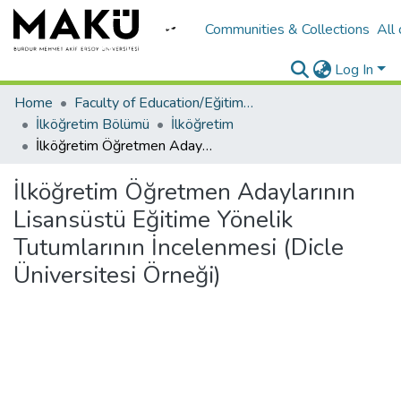
Communities & Collections
All
Log In
Home
Faculty of Education/Eğitim Fakültesi
İlköğretim Bölümü
İlköğretim
İlköğretim Öğretmen Adaylarının Lisansüstü Eğitime Yönelik Tutumlarının İncelenmesi (Dicle Üniversitesi Örneği)
İlköğretim Öğretmen Adaylarının
Lisansüstü Eğitime Yönelik
Tutumlarının İncelenmesi (Dicle
Üniversitesi Örneği)