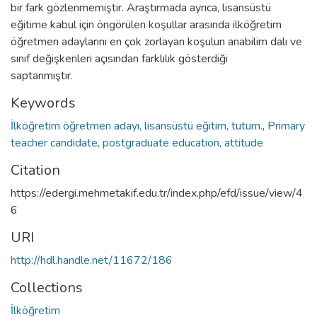
bir fark gözlenmemiştir. Araştırmada ayrıca, lisansüstü
eğitime kabul için öngörülen koşullar arasında ilköğretim
öğretmen adaylarını en çok zorlayan koşulun anabilim dalı ve
sınıf değişkenleri açısından farklılık gösterdiği
saptanmıştır.
Keywords
İlköğretim öğretmen adayı, lisansüstü eğitim, tutum.
,
Primary
teacher candidate, postgraduate education, attitude
Citation
https://edergi.mehmetakif.edu.tr/index.php/efd/issue/view/4
6
URI
http://hdl.handle.net/11672/186
Collections
İlköğretim