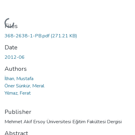
Loading...
Files
368-2638-1-PB.pdf
(271.21 KB)
Date
2012-06
Authors
İlhan, Mustafa
Öner Sünkür, Meral
Yılmaz, Ferat
Publisher
Mehmet Akif Ersoy Üniversitesi Eğitim Fakültesi Dergisi
Abstract