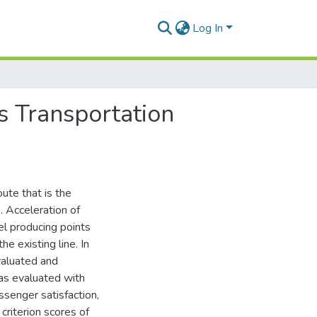
Log In
s Transportation
ute that is the
. Acceleration of
el producing points
e existing line. In
valuated and
was evaluated with
senger satisfaction,
criterion scores of