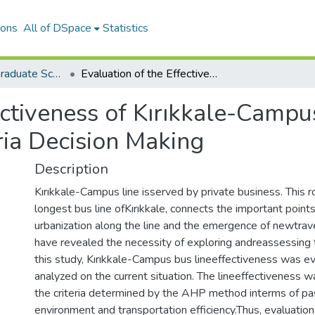
ions
All of DSpace
Statistics
The Journal of Graduate School of Natural and Applied Sciences of Mehmet Akif Ersoy University
Evaluation of the Effectiveness of Kırıkkale-Campus Transportation Route with Multicriteria Decision Making
ectiveness of Kırıkkale-Campu
ria Decision Making
Description
Kırıkkale-Campus line isserved by private business. This ro
longest bus line ofKırıkkale, connects the important points
urbanization along the line and the emergence of newtrav
have revealed the necessity of exploring andreassessing th
this study, Kırıkkale-Campus bus lineeffectiveness was e
analyzed on the current situation. The lineeffectiveness 
the criteria determined by the AHP method interms of pas
environment and transportation efficiency.Thus, evaluation 