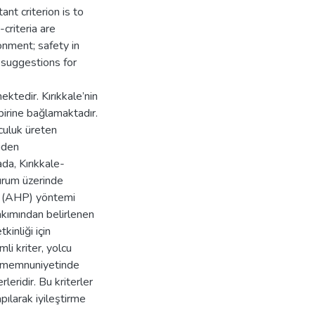
nt criterion is to
criteria are
ronment; safety in
 suggestions for
ktedir. Kırıkkale’nin
birine bağlamaktadır.
culuk üreten
iden
da, Kırıkkale-
urum üzerinde
esi (AHP) yöntemi
bakımından belirlenen
kinliği için
mli kriter, yolcu
cu memnuniyetinde
rleridir. Bu kriterler
pılarak iyileştirme