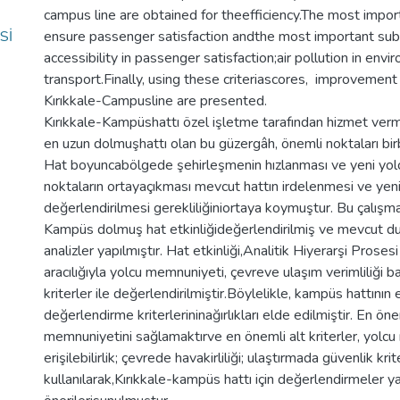
campus line are obtained for theefficiency.The most importa
Sİ
ensure passenger satisfaction andthe most important sub-
accessibility in passenger satisfaction;air pollution in envi
transport.Finally, using these criteriascores, improvement
Kırıkkale-Campusline are presented.
Kırıkkale-Kampüshattı özel işletme tarafından hizmet verme
en uzun dolmuşhattı olan bu güzergâh, önemli noktaları bir
Hat boyuncabölgede şehirleşmenin hızlanması ve yeni yol
noktaların ortayaçıkması mevcut hattın irdelenmesi ve yen
değerlendirilmesi gerekliliğiniortaya koymuştur. Bu çalışma
Kampüs dolmuş hat etkinliğideğerlendirilmiş ve mevcut d
analizler yapılmıştır. Hat etkinliği,Analitik Hiyerarşi Pros
aracılığıyla yolcu memnuniyeti, çevreve ulaşım verimliliği 
kriterler ile değerlendirilmiştir.Böylelikle, kampüs hattının et
değerlendirme kriterlerininağırlıkları elde edilmiştir. En öne
memnuniyetini sağlamaktırve en önemli alt kriterler, yol
erişilebilirlik; çevrede havakirliliği; ulaştırmada güvenlik krite
kullanılarak,Kırıkkale-kampüs hattı için değerlendirmeler ya