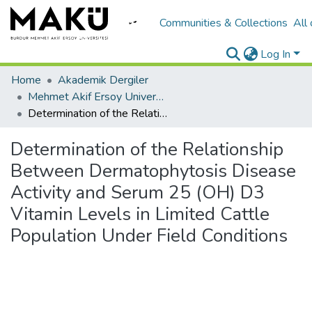
Communities & Collections
All
Log In
Home
Akademik Dergiler
Mehmet Akif Ersoy University Journal of Health Sciences Institute
Determination of the Relationship Between Dermatophytosis Disease Activity and Serum 25 (OH) D3 Vitamin Levels in Limited Cattle Population Under Field Conditions
Determination of the Relationship
Between Dermatophytosis Disease
Activity and Serum 25 (OH) D3
Vitamin Levels in Limited Cattle
Population Under Field Conditions