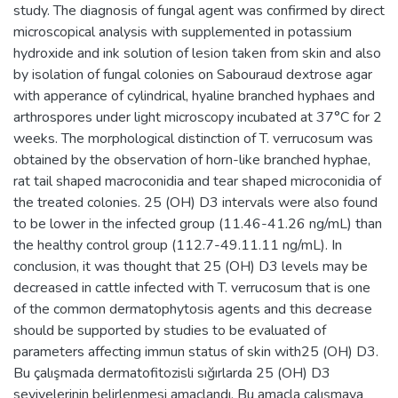
study. The diagnosis of fungal agent was confirmed by direct
microscopical analysis with supplemented in potassium
hydroxide and ink solution of lesion taken from skin and also
by isolation of fungal colonies on Sabouraud dextrose agar
with apperance of cylindrical, hyaline branched hyphaes and
arthrospores under light microscopy incubated at 37°C for 2
weeks. The morphological distinction of T. verrucosum was
obtained by the observation of horn-like branched hyphae,
rat tail shaped macroconidia and tear shaped microconidia of
the treated colonies. 25 (OH) D3 intervals were also found
to be lower in the infected group (11.46-41.26 ng/mL) than
the healthy control group (112.7-49.11.11 ng/mL). In
conclusion, it was thought that 25 (OH) D3 levels may be
decreased in cattle infected with T. verrucosum that is one
of the common dermatophytosis agents and this decrease
should be supported by studies to be evaluated of
parameters affecting immun status of skin with25 (OH) D3.
Bu çalışmada dermatofitozisli sığırlarda 25 (OH) D3
seviyelerinin belirlenmesi amaçlandı. Bu amaçla çalışmaya