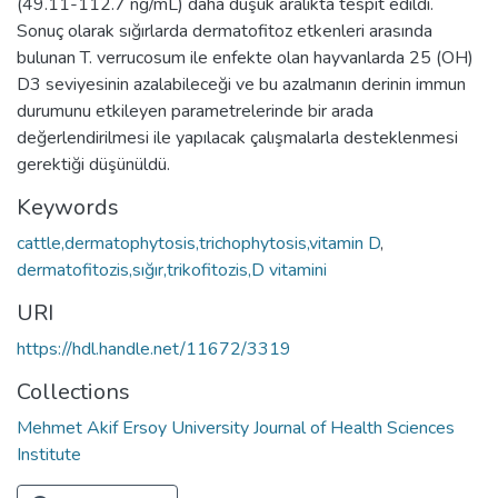
(49.11-112.7 ng/mL) daha düşük aralıkta tespit edildi.
Sonuç olarak sığırlarda dermatofitoz etkenleri arasında
bulunan T. verrucosum ile enfekte olan hayvanlarda 25 (OH)
D3 seviyesinin azalabileceği ve bu azalmanın derinin immun
durumunu etkileyen parametrelerinde bir arada
değerlendirilmesi ile yapılacak çalışmalarla desteklenmesi
gerektiği düşünüldü.
Keywords
cattle,dermatophytosis,trichophytosis,vitamin D
,
dermatofitozis,sığır,trikofitozis,D vitamini
URI
https://hdl.handle.net/11672/3319
Collections
Mehmet Akif Ersoy University Journal of Health Sciences
Institute