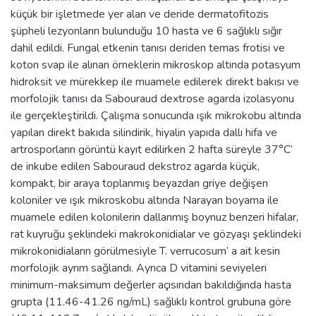
küçük bir işletmede yer alan ve deride dermatofitozis
şüpheli lezyonların bulunduğu 10 hasta ve 6 sağlıklı sığır
dahil edildi. Fungal etkenin tanısı deriden temas frotisi ve
koton svap ile alınan örneklerin mikroskop altında potasyum
hidroksit ve mürekkep ile muamele edilerek direkt bakısı ve
morfolojik tanısı da Sabouraud dextrose agarda izolasyonu
ile gerçekleştirildi. Çalışma sonucunda ışık mikrokobu altında
yapılan direkt bakıda silindirik, hiyalin yapıda dallı hifa ve
artrosporların görüntü kayıt edilirken 2 hafta süreyle 37°C’
de inkube edilen Sabouraud dekstroz agarda küçük,
kompakt, bir araya toplanmış beyazdan griye değişen
koloniler ve ışık mikroskobu altında Narayan boyama ile
muamele edilen kolonilerin dallanmış boynuz benzeri hifalar,
rat kuyruğu şeklindeki makrokonidialar ve gözyaşı şeklindeki
mikrokonidiaların görülmesiyle T. verrucosum’ a ait kesin
morfolojik ayrım sağlandı. Ayrıca D vitamini seviyeleri
minimum-maksimum değerler açısından bakıldığında hasta
grupta (11.46-41.26 ng/mL) sağlıklı kontrol grubuna göre