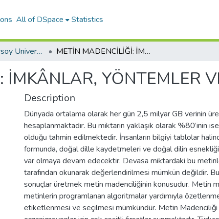
ions
All of DSpace
Statistics
Mehmet Akif Ersoy University Journal of Social Sciences Institute
METİN MADENCİLİĞİ: İMKÂNLAR, YÖNTEMLER VE KISITLAR
: İMKÂNLAR, YÖNTEMLER VE
Description
Dünyada ortalama olarak her gün 2,5 milyar GB verinin üret
hesaplanmaktadır. Bu miktarın yaklaşık olarak %80’inin is
olduğu tahmin edilmektedir. İnsanların bilgiyi tablolar halin
formunda, doğal dille kaydetmeleri ve doğal dilin esnekli
var olmaya devam edecektir. Devasa miktardaki bu metinle
tarafından okunarak değerlendirilmesi mümkün değildir. Bu
sonuçlar üretmek metin madenciliğinin konusudur. Metin m
metinlerin programlanan algoritmalar yardımıyla özetlenmesi
etiketlenmesi ve seçilmesi mümkündür. Metin Madenciliği b