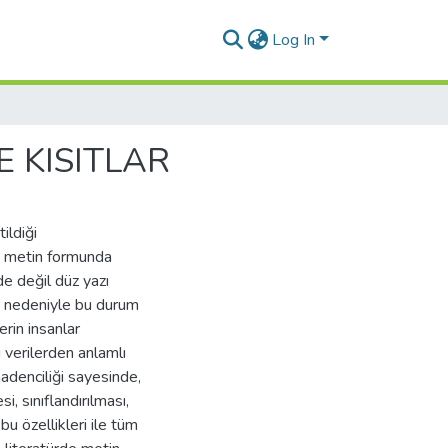
Log In
 KISITLAR
ildiği
e metin formunda
de değil düz yazı
ği nedeniyle bu durum
rin insanlar
 verilerden anlamlı
adenciliği sayesinde,
, sınıflandırılması,
u özellikleri ile tüm