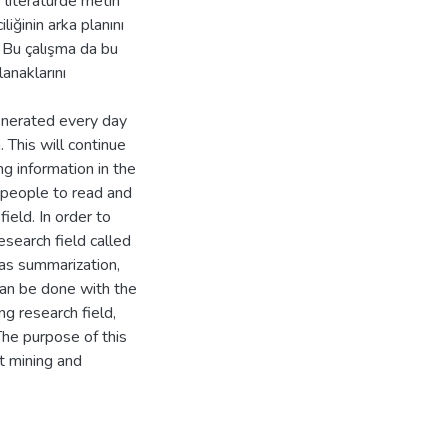
e literatürde metin
iğinin arka planını
. Bu çalışma da bu
anaklarını
generated every day
 This will continue
g information in the
or people to read and
ield. In order to
esearch field called
as summarization,
 can be done with the
ng research field,
 The purpose of this
xt mining and