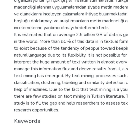
organizasyonlar için çok çeşitli fırsatlar sunmaktadır. Türkç
madenciliği alanının uygulamalarından ziyade metin madencil
ve olanaklarını inceleyen çalışmalara ihtiyaç bulunmaktadır
boşluğu doldurmayı ve araştırmacıların metin madenciliği ol
incelemelerine yardımcı olmayı hedeflemektedir.
It is estimated that on average 2.5 billion GB of data is 
in the world. More than 80% of this data is in textual form.
to exist because of the tendency of people toward keepin
natural language due to its flexibility. It is not possible f
interpret the huge amount of text written in almost every f
manage this information flux and derive results from it, a r
text mining has emerged. By text mining, processes such 
classification, clustering, labeling and similarity detection
help of machines. Due to the fact that text mining is a you
there are few studies on text mining in Turkish literature.
study is to fill the gap and help researchers to assess te
research opportunities.
Keywords