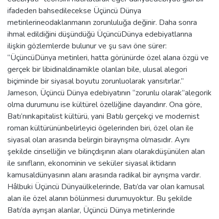
ifadeden bahsedilecekse Üçüncü Dünya
metinlerineodaklanmanın zorunluluğa değinir. Daha sonra
ihmal edildiğini düşündüğü ÜçüncüDünya edebiyatlarına
ilişkin gözlemlerde bulunur ve şu savı öne sürer:
“ÜçüncüDünya metinleri, hatta görünürde özel alana özgü ve
gerçek bir libidinaldinamikle olanları bile, ulusal alegori
biçiminde bir siyasal boyutu zorunluolarak yansıtırlar.”
Jameson, Üçüncü Dünya edebiyatının “zorunlu olarak”alegorik
olma durumunu ise kültürel özelliğine dayandırır. Ona göre,
Batı’nınkapitalist kültürü, yani Batılı gerçekçi ve modernist
roman kültürününbelirleyici ögelerinden biri, özel olan ile
siyasal olan arasında belirgin birayrışma olmasıdır. Aynı
şekilde cinselliğin ve bilinçdışının alanı olarakdüşünülen alan
ile sınıfların, ekonominin ve seküler siyasal iktidarın
kamusaldünyasının alanı arasında radikal bir ayrışma vardır.
Hâlbuki Üçüncü Dünyaülkelerinde, Batı’da var olan kamusal
alan ile özel alanın bölünmesi durumuyoktur. Bu şekilde
Batı’da ayrışan alanlar, Üçüncü Dünya metinlerinde