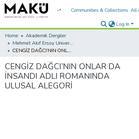
Communities & Collections
All
Log In
Home
Akademik Dergiler
Mehmet Akif Ersoy University Journal of Social Sciences Institute
CENGİZ DAĞCI’NIN ONLAR DA İNSANDI ADLI ROMANINDA ULUSAL ALEGORİ
CENGİZ DAĞCI’NIN ONLAR DA
İNSANDI ADLI ROMANINDA
ULUSAL ALEGORİ