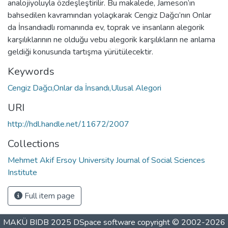
analojiyoluyla özdeşleştirilir. Bu makalede, Jameson’ın
bahsedilen kavramından yolaçıkarak Cengiz Dağcı’nın Onlar
da İnsandıadlı romanında ev, toprak ve insanların alegorik
karşılıklarının ne olduğu vebu alegorik karşılıkların ne anlama
geldiği konusunda tartışma yürütülecektir.
Keywords
Cengiz Dağcı,Onlar da İnsandı,Ulusal Alegori
URI
http://hdl.handle.net/11672/2007
Collections
Mehmet Akif Ersoy University Journal of Social Sciences
Institute
Full item page
MAKÜ BIDB 2025
DSpace software
copyright © 2002-2026