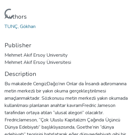
Loading...
Authors
TUNÇ, Gökhan
Publisher
Mehmet Akif Ersoy University
Mehmet Akif Ersoy Üniversitesi
Description
Bu makalede CengizDağcı’nın Onlar da İnsandı adlıromanına
metin merkezli bir yakın okuma gerçekleştirilmesi
amaçlanmaktadır. Sözkonusu metin merkezli yakın okumada
kullanılması planlanan anahtar kavramFredric Jameson
tarafından ortaya atılan “ulusal alegori” olacaktır.
FredricJameson, “Çok Uluslu Kapitalizm Çağında Üçüncü
Dünya Edebiyatı” başlıklıyazısında, Goethe’nin “dünya
edebiyatı” teorisini hatırlatarak eğer dünyaedebiyatı gibi bir