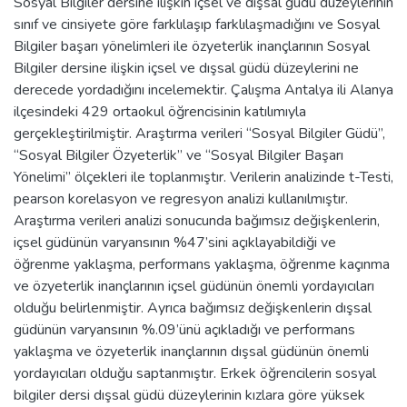
Sosyal Bilgiler dersine ilişkin içsel ve dışsal güdü düzeylerinin
sınıf ve cinsiyete göre farklılaşıp farklılaşmadığını ve Sosyal
Bilgiler başarı yönelimleri ile özyeterlik inançlarının Sosyal
Bilgiler dersine ilişkin içsel ve dışsal güdü düzeylerini ne
derecede yordadığını incelemektir. Çalışma Antalya ili Alanya
ilçesindeki 429 ortaokul öğrencisinin katılımıyla
gerçekleştirilmiştir. Araştırma verileri “Sosyal Bilgiler Güdü”,
“Sosyal Bilgiler Özyeterlik” ve “Sosyal Bilgiler Başarı
Yönelimi” ölçekleri ile toplanmıştır. Verilerin analizinde t-Testi,
pearson korelasyon ve regresyon analizi kullanılmıştır.
Araştırma verileri analizi sonucunda bağımsız değişkenlerin,
içsel güdünün varyansının %47’sini açıklayabildiği ve
öğrenme yaklaşma, performans yaklaşma, öğrenme kaçınma
ve özyeterlik inançlarının içsel güdünün önemli yordayıcıları
olduğu belirlenmiştir. Ayrıca bağımsız değişkenlerin dışsal
güdünün varyansının %.09’ünü açıkladığı ve performans
yaklaşma ve özyeterlik inançlarının dışsal güdünün önemli
yordayıcıları olduğu saptanmıştır. Erkek öğrencilerin sosyal
bilgiler dersi dışsal güdü düzeylerinin kızlara göre yüksek