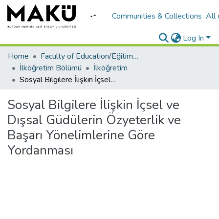
Communities & Collections
All
Log In
Home
Faculty of Education/Eğitim Fakültesi
İlköğretim Bölümü
İlköğretim
Sosyal Bilgilere İlişkin İçsel ve Dışsal Güdülerin Özyeterlik ve Başarı Yönelimlerine Göre Yordanması
Sosyal Bilgilere İlişkin İçsel ve
Dışsal Güdülerin Özyeterlik ve
Başarı Yönelimlerine Göre
Yordanması