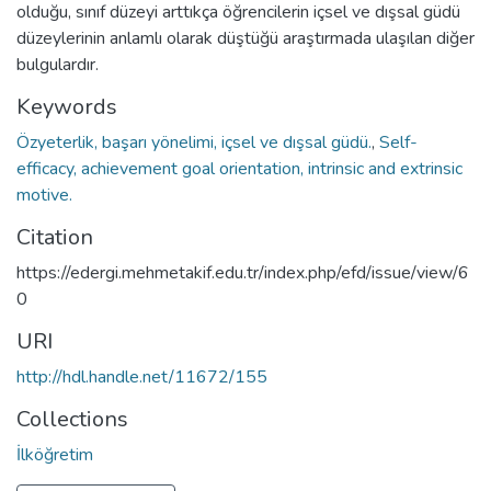
olduğu, sınıf düzeyi arttıkça öğrencilerin içsel ve dışsal güdü
düzeylerinin anlamlı olarak düştüğü araştırmada ulaşılan diğer
bulgulardır.
Keywords
Özyeterlik, başarı yönelimi, içsel ve dışsal güdü.
,
Self-
efficacy, achievement goal orientation, intrinsic and extrinsic
motive.
Citation
https://edergi.mehmetakif.edu.tr/index.php/efd/issue/view/6
0
URI
http://hdl.handle.net/11672/155
Collections
İlköğretim