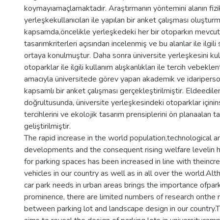
koymayıamaçlamaktadır. Araştırmanın yöntemini alanın fizik
yerleşkekullanıcıları ile yapılan bir anket çalışması oluştur
kapsamda,öncelikle yerleşkedeki her bir otoparkın mevcu
tasarımkriterleri açısından incelenmiş ve bu alanlar ile ilgili
ortaya konulmuştur. Daha sonra üniversite yerleşkesini kul
otoparklar ile ilgili kullanım alışkanlıkları ile tercih vebeklen
amacıyla üniversitede görev yapan akademik ve idariperso
kapsamlı bir anket çalışması gerçekleştirilmiştir. Eldeedile
doğrultusunda, üniversite yerleşkesindeki otoparklar içinin
tercihlerini ve ekolojik tasarım prensiplerini ön planaalan ta
geliştirilmiştir.
The rapid increase in the world population,technological 
developments and the consequent rising welfare levelin h
for parking spaces has been increased in line with theincr
vehicles in our country as well as in all over the world.Al
car park needs in urban areas brings the importance ofpark
prominence, there are limited numbers of research onthe r
between parking lot and landscape design in our country.T