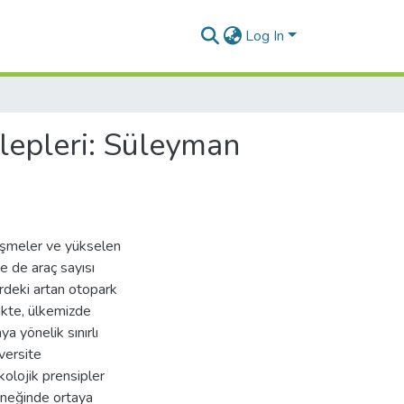
Log In
alepleri: Süleyman
işmeler ve yükselen
 de araç sayısı
erdeki artan otopark
likte, ülkemizde
ya yönelik sınırlı
versite
ekolojik prensipler
rneğinde ortaya