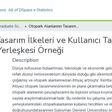
ions
All of DSpace
Statistics
The Journal of Graduate School of Natural and Applied Sciences of Mehmet Akif Ersoy University
Otopark Alanlarının Tasarım İlkeleri ve Kullanıcı Talepleri: Süleyman Demirel Üniversitesi Yerleşkesi Örneği
asarım İlkeleri ve Kullanıcı T
Yerleşkesi Örneği
Description
Dünya nüfusunun hızlaartması, teknolojik ve ekonomik gel
refah düzeyi neticesindetüm dünyada olduğu gibi ülkemizde
çoğalmış ve otopark alanlarınaolan ihtiyaç artmıştır. Kentl
ihtiyacı otopark tasarımınınönemini ön plana çıkarmakla bir
otopark alanlarının peyzajtasarımı ile ilişkisini ortaya koyma
sayıda araştırmabulunmaktadır. Bu nedenle bu çalışma, üni
yerleşkelerindeki otoparkalanlarının kullanıcı tercihleri ve 
doğrultusundatasarımını Süleyman Demirel Üniversitesi ö