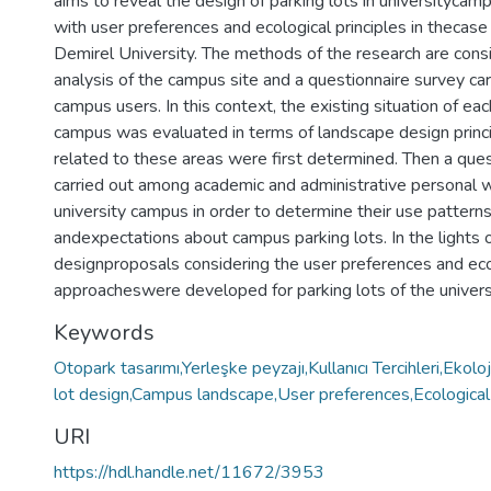
aims to reveal the design of parking lots in universitycam
with user preferences and ecological principles in thecas
Demirel University. The methods of the research are cons
analysis of the campus site and a questionnaire survey c
campus users. In this context, the existing situation of eac
campus was evaluated in terms of landscape design prin
related to these areas were first determined. Then a que
carried out among academic and administrative personal w
university campus in order to determine their use pattern
andexpectations about campus parking lots. In the lights o
designproposals considering the user preferences and eco
approacheswere developed for parking lots of the univer
Keywords
Otopark tasarımı,Yerleşke peyzajı,Kullanıcı Tercihleri,Ekoloj
lot design,Campus landscape,User preferences,Ecological
URI
https://hdl.handle.net/11672/3953