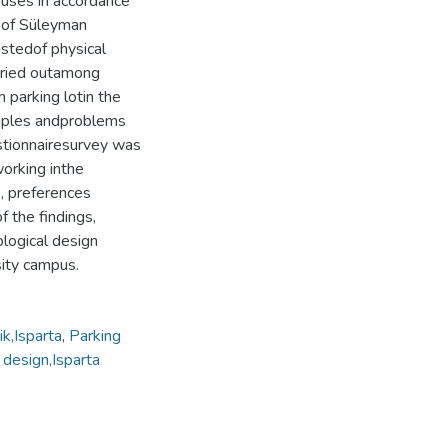
puses in accordance
e of Süleyman
istedof physical
arried outamong
h parking lotin the
ciples andproblems
stionnairesurvey was
orking inthe
s, preferences
f the findings,
logical design
sity campus.
ik,Isparta
,
Parking
 design,Isparta