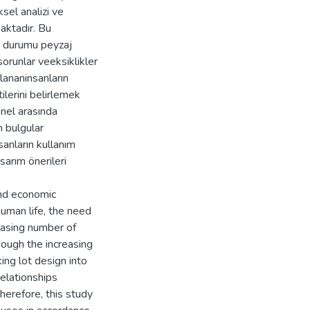
sel analizi ve
maktadır. Bu
t durumu peyzaj
 sorunlar veeksiklikler
lananinsanların
tilerini belirlemek
nel arasında
n bulgular
sanların kullanım
sarım önerileri
and economic
uman life, the need
easing number of
though the increasing
ing lot design into
elationships
herefore, this study