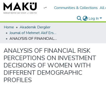
Communities & Collections
All
Log In
Home
Akademik Dergiler
Journal of Mehmet Akif Ersoy University Economics and Administrative Sciences Faculty
ANALYSIS OF FINANCIAL RISK PERCEPTIONS ON INVESTMENT DECISIONS OF WOMEN WITH DIFFERENT DEMOGRAPHIC PROFILES
ANALYSIS OF FINANCIAL RISK
PERCEPTIONS ON INVESTMENT
DECISIONS OF WOMEN WITH
DIFFERENT DEMOGRAPHIC
PROFILES