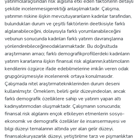
yatırımcılaraçısından risk algısına etki eden faktörlerin detaylı
şekilde incelenmesigerektiği anlaşılmaktadır. Çalışma,
yatırımın riskine ilişkin mevcutuyaranların kadınlar tarafından,
bulundukları durum ve çeşitli faktörlerin deetkisiyle farklı
algılanabileceğini, dolayısıyla farklı yorumlanabileceğini
vebunun sonucunda kadınları farklı yatırım davranışlarına
yönlendirebileceğineodaklanmaktadır. Bu doğrultuda
araştırmanın amacı; farklı demografikprofillerdeki kadınların
yatırım kararlarına ilişkin finansal risk algılarının,katılımcıların
kendilerini özgürce ifade edebilmelerine imkân veren odak
grupgörüşmesiyle incelenerek ortaya konulmasıdır.
Çalışmada nitel araştırmatekniklerinden durum deseni
kullanılmıştır. Örneklem, belirli gelir düzeyindeolan, ancak
farklı demografik özelliklere sahip ve yatırım yapan altı
kadınyatırımcıdan oluşmaktadır. Çalışmanın sonucunda;
finansal risk algılarını ençok etkileyen etmenlerin sosyo-
ekonomik ve demografik özellikler ile insansermayesi ve
bilgi düzeyi temalarının altında yer alan gelir düzeyi,
finansalokuryazarlık düzeyi, yetiştirilme tarzı ve pişmanlıktan