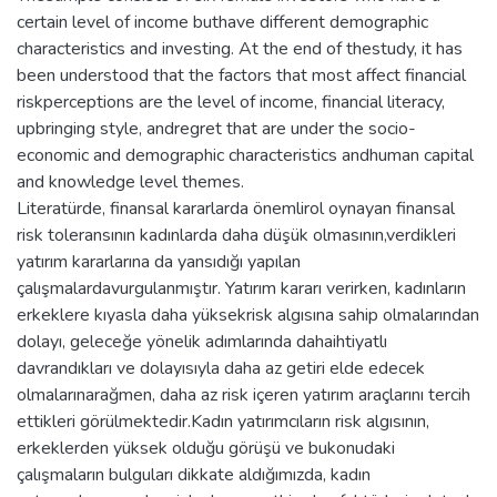
certain level of income buthave different demographic
characteristics and investing. At the end of thestudy, it has
been understood that the factors that most affect financial
riskperceptions are the level of income, financial literacy,
upbringing style, andregret that are under the socio-
economic and demographic characteristics andhuman capital
and knowledge level themes.
Literatürde, finansal kararlarda önemlirol oynayan finansal
risk toleransının kadınlarda daha düşük olmasının,verdikleri
yatırım kararlarına da yansıdığı yapılan
çalışmalardavurgulanmıştır. Yatırım kararı verirken, kadınların
erkeklere kıyasla daha yüksekrisk algısına sahip olmalarından
dolayı, geleceğe yönelik adımlarında dahaihtiyatlı
davrandıkları ve dolayısıyla daha az getiri elde edecek
olmalarınarağmen, daha az risk içeren yatırım araçlarını tercih
ettikleri görülmektedir.Kadın yatırımcıların risk algısının,
erkeklerden yüksek olduğu görüşü ve bukonudaki
çalışmaların bulguları dikkate aldığımızda, kadın