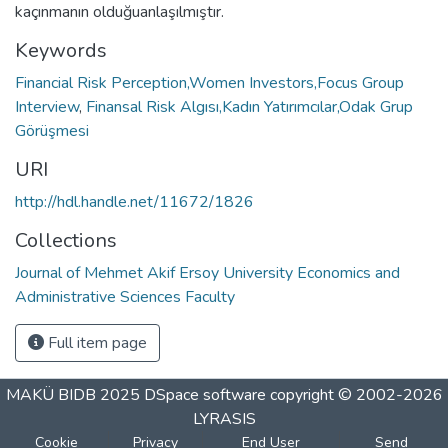
kaçınmanın olduğuanlaşılmıştır.
Keywords
Financial Risk Perception,Women Investors,Focus Group
Interview
,
Finansal Risk Algısı,Kadın Yatırımcılar,Odak Grup
Görüşmesi
URI
http://hdl.handle.net/11672/1826
Collections
Journal of Mehmet Akif Ersoy University Economics and
Administrative Sciences Faculty
Full item page
MAKÜ BIDB 2025
DSpace software
copyright © 2002-2026
LYRASIS
Cookie
Privacy
End User
Send