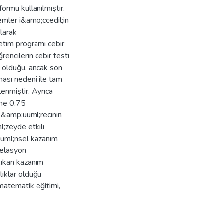
ormu kullanılmıştır.
lemler i&amp;ccedil;in
ılarak
etim programı cebir
ncilerin cebir testi
) olduğu, ancak son
ması nedeni ile tam
enmiştir. Ayrıca
ine 0.75
s&amp;uuml;recinin
l;zeyde etkili
ouml;nsel kazanım
relasyon
;ıkan kazanım
ıklar olduğu
matematik eğitimi,