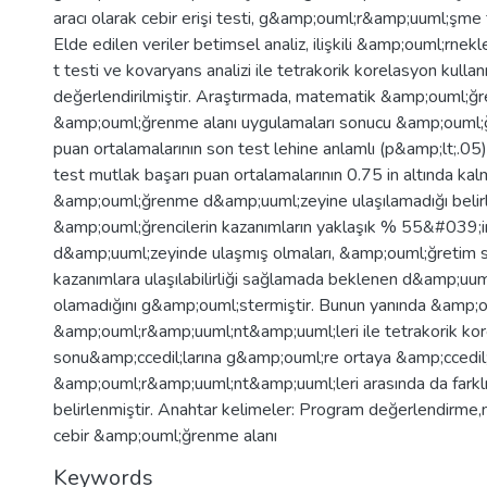
aracı olarak cebir erişi testi, g&amp;ouml;r&amp;uuml;şme f
Elde edilen veriler betimsel analiz, ilişkili &amp;ouml;rnek
t testi ve kovaryans analizi ile tetrakorik korelasyon kullan
değerlendirilmiştir. Araştırmada, matematik &amp;ouml;ğr
&amp;ouml;ğrenme alanı uygulamaları sonucu &amp;ouml;ğre
puan ortalamalarının son test lehine anlamlı (p&amp;lt;.05
test mutlak başarı puan ortalamalarının 0.75 in altında kal
&amp;ouml;ğrenme d&amp;uuml;zeyine ulaşılamadığı belirl
&amp;ouml;ğrencilerin kazanımların yaklaşık % 55&#039;
d&amp;uuml;zeyinde ulaşmış olmaları, &amp;ouml;ğretim 
kazanımlara ulaşılabilirliği sağlamada beklenen d&amp;uum
olamadığını g&amp;ouml;stermiştir. Bunun yanında &amp;
&amp;ouml;r&amp;uuml;nt&amp;uuml;leri ile tetrakorik ko
sonu&amp;ccedil;larına g&amp;ouml;re ortaya &amp;ccedil
&amp;ouml;r&amp;uuml;nt&amp;uuml;leri arasında da farklıl
belirlenmiştir. Anahtar kelimeler: Program değerlendirme,
cebir &amp;ouml;ğrenme alanı
Keywords