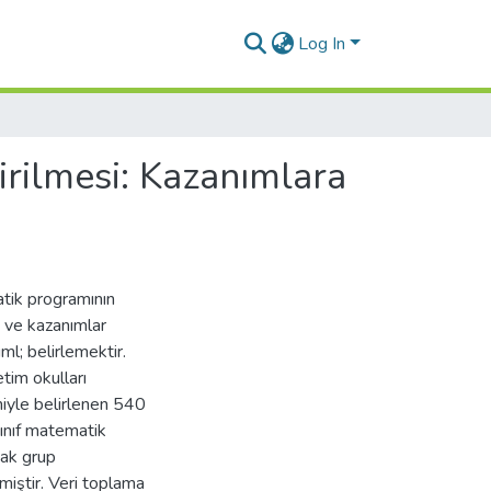
Log In
rilmesi: Kazanımlara
tik programının
i ve kazanımlar
; belirlemektir.
tim okulları
yle belirlenen 540
sınıf matematik
ak grup
iştir. Veri toplama