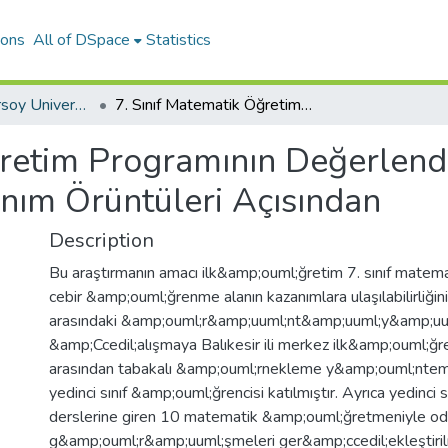
ions
All of DSpace
Statistics
Mehmet Akif Ersoy University Journal of Education Faculty
7. Sınıf Matematik Öğretim Programının Değerlendirilmesi: Kazanımlara Ulaşılabilirlik ve Kazanım Örüntüleri Açısından
ğretim Programının Değerlendi
zanım Örüntüleri Açısından
Description
Bu araştırmanın amacı ilk&amp;ouml;ğretim 7. sınıf matema
cebir &amp;ouml;ğrenme alanın kazanımlara ulaşılabilirliğin
arasındaki &amp;ouml;r&amp;uuml;nt&amp;uuml;y&amp;uuml
&amp;Ccedil;alışmaya Balıkesir ili merkez ilk&amp;ouml;ğre
arasından tabakalı &amp;ouml;rnekleme y&amp;ouml;ntemi
yedinci sınıf &amp;ouml;ğrencisi katılmıştır. Ayrıca yedinci 
derslerine giren 10 matematik &amp;ouml;ğretmeniyle od
g&amp;ouml;r&amp;uuml;şmeleri ger&amp;ccedil;ekleştirilm