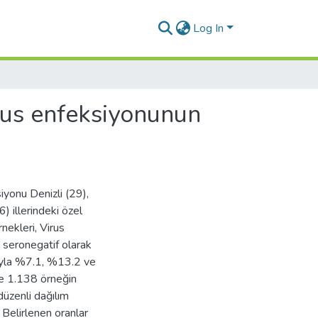
Log In
irus enfeksiyonunun
yonu Denizli (29),
 illerindeki özel
nekleri, Virus
i seronegatif olarak
sıyla %7.1, %13.2 ve
se 1.138 örneğin
düzenli dağılım
 Belirlenen oranlar