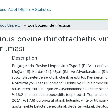
ions
All of DSpace
Statistics
Mehmet Akif Ersoy University Journal of Health Sciences Institute
Ege bölgesinde ınfectious bovine rhinotracheitis virus enfeksiyonunun serolojik olarak araştırılması
ious bovine rhinotracheitis v
ırılması
Description
Bu çalışmada, Bovine Herpesvirus Type 1 (BHV-1) enfeksi
Muğla (26), Burdur (14), Uşak (83) ve Afyonkarahisar (986)
sütçü işletmelerde serolojik olarak araştırıldı. Kan serum ör
Nötralizasyon Test ile incelendi. Denizli ve Muğla örnekler
bulunurken, Burdur, Uşak ve Afyonkarahisar illerinde sıra
%19.2 oranlarında seropozitiflik tespit edildi. Toplamda i
201’i (%17.6) seropozitif olarak bulundu. Antikor titreleri 
göstermekle birlikte genel olarak değerler yüksek değildi.