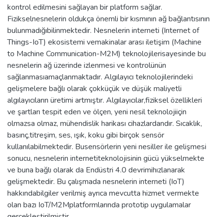
kontrol edilmesini sağlayan bir platform sağlar.
Fizikselnesnelerin oldukça önemli bir kısmının ağ bağlantısının
bulunmadığıbilinmektedir. Nesnelerin interneti (Internet of
Things-IoT) ekosistemi vemakinalar arası iletişim (Machine
to Machine Communication-M2M) teknolojilerisayesinde bu
nesnelerin ağ üzerinde izlenmesi ve kontrolünün
sağlanmasıamaçlanmaktadır. Algılayıcı teknolojilerindeki
gelişmelere bağlı olarak çokküçük ve düşük maliyetli
algılayıcıların üretimi artmıştır. Algılayıcılar,fiziksel özellikleri
ve şartları tespit eden ve ölçen, yeni nesil teknolojiiçin
olmazsa olmaz, mühendislik harikası cihazlardandır. Sıcaklık,
basınç,titreşim, ses, ışık, koku gibi birçok sensör
kullanılabilmektedir. Busensörlerin yeni nesiller ile gelişmesi
sonucu, nesnelerin internetiteknolojisinin gücü yükselmekte
ve buna bağlı olarak da Endüstri 4.0 devrimihızlanarak
gelişmektedir. Bu çalışmada nesnelerin interneti (IoT)
hakkındabilgiler verilmiş ayrıca mevcutta hizmet vermekte
olan bazı IoT/M2Mplatformlarında prototip uygulamalar
gerçekleştirilmiştir.