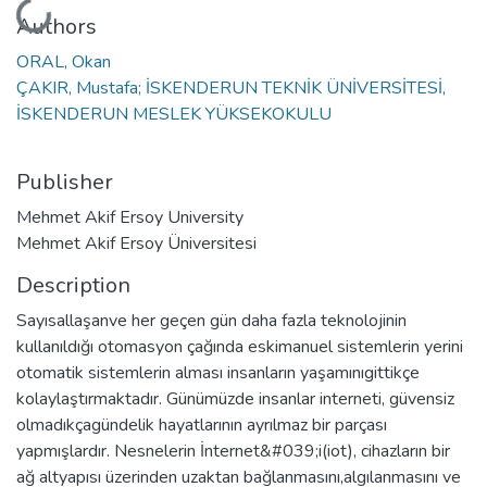
Loading...
Authors
ORAL, Okan
ÇAKIR, Mustafa; İSKENDERUN TEKNİK ÜNİVERSİTESİ,
İSKENDERUN MESLEK YÜKSEKOKULU
Publisher
Mehmet Akif Ersoy University
Mehmet Akif Ersoy Üniversitesi
Description
Sayısallaşanve her geçen gün daha fazla teknolojinin
kullanıldığı otomasyon çağında eskimanuel sistemlerin yerini
otomatik sistemlerin alması insanların yaşamınıgittikçe
kolaylaştırmaktadır. Günümüzde insanlar interneti, güvensiz
olmadıkçagündelik hayatlarının ayrılmaz bir parçası
yapmışlardır. Nesnelerin İnternet&#039;i(iot), cihazların bir
ağ altyapısı üzerinden uzaktan bağlanmasını,algılanmasını ve