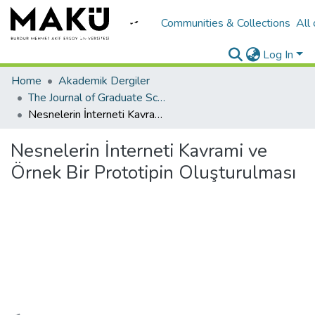
Communities & Collections
All
Log In
Home
Akademik Dergiler
The Journal of Graduate School of Natural and Applied Sciences of Mehmet Akif Ersoy University
Nesnelerin İnterneti Kavrami ve Örnek Bir Prototipin Oluşturulması
Nesnelerin İnterneti Kavrami ve
Örnek Bir Prototipin Oluşturulması