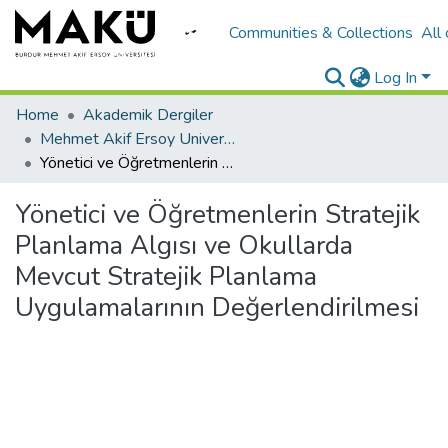
Communities & Collections
All
Log In
Home
Akademik Dergiler
Mehmet Akif Ersoy University Journal of Education Faculty
Yönetici ve Öğretmenlerin Stratejik Planlama Algısı ve Okullarda Mevcut Stratejik Planlama Uygulamalarının Değerlendirilmesi
Yönetici ve Öğretmenlerin Stratejik
Planlama Algısı ve Okullarda
Mevcut Stratejik Planlama
Uygulamalarının Değerlendirilmesi