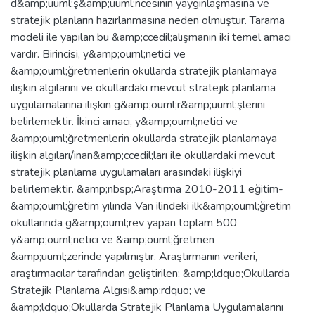
d&amp;uuml;ş&amp;uuml;ncesinin yaygınlaşmasına ve
stratejik planların hazırlanmasına neden olmuştur. Tarama
modeli ile yapılan bu &amp;ccedil;alışmanın iki temel amacı
vardır. Birincisi, y&amp;ouml;netici ve
&amp;ouml;ğretmenlerin okullarda stratejik planlamaya
ilişkin algılarını ve okullardaki mevcut stratejik planlama
uygulamalarına ilişkin g&amp;ouml;r&amp;uuml;şlerini
belirlemektir. İkinci amacı, y&amp;ouml;netici ve
&amp;ouml;ğretmenlerin okullarda stratejik planlamaya
ilişkin algıları/inan&amp;ccedil;ları ile okullardaki mevcut
stratejik planlama uygulamaları arasındaki ilişkiyi
belirlemektir. &amp;nbsp;Araştırma 2010-2011 eğitim-
&amp;ouml;ğretim yılında Van ilindeki ilk&amp;ouml;ğretim
okullarında g&amp;ouml;rev yapan toplam 500
y&amp;ouml;netici ve &amp;ouml;ğretmen
&amp;uuml;zerinde yapılmıştır. Araştırmanın verileri,
araştırmacılar tarafından geliştirilen; &amp;ldquo;Okullarda
Stratejik Planlama Algısı&amp;rdquo; ve
&amp;ldquo;Okullarda Stratejik Planlama Uygulamalarını