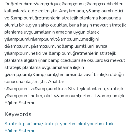
Değerlendirme&amp;rdquo; &amp;ouml;l&amp;ccedil;ekleri
kullanılarak elde edilmiştir. Araştırmada, y&amp;ouml;netici
ve &amp;ouml;ğretmenlerin stratejik planlama konusunda
olumlu bir algıya sahip oldukları, buna karşın mevcut stratejik
planlama uygulamalarının amacına uygun olarak
y&amp;uuml;r&amp;uuml;t&amp;uuml;lmediğini
d&amp;uuml;ş&amp;uuml;nd&amp;uuml;kleri; ayrıca
y&amp;ouml;netici ve &amp;ouml;ğretmenlerin stratejik
planlama algıları (inan&amp;ccedil;ları) ile okullardaki mevcut
stratejik planlama uygulamalarına ilişkin
g&amp;ouml;r&amp;uuml;şleri arasında zayıf bir ilişki olduğu
sonucuna ulaşılmıştır. Anahtar
s&amp;ouml;zc&amp;uuml;kler: Stratejik planlama, stratejik
y&amp;ouml;netim, okul y&amp;ouml;netimi, T&amp;uuml;rk
Eğitim Sistemi
Keywords
Stratejik planlama,stratejik yönetim,okul yönetimi,Türk
Eğitim Sistemi