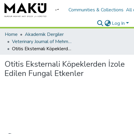
Communities & Collections
All
Log In
Home
Akademik Dergiler
Veterinary Journal of Mehmet Akif Ersoy University
Otitis Eksternali Köpeklerden İzole Edilen Fungal Etkenler
Otitis Eksternali Köpeklerden İzole
Edilen Fungal Etkenler
Loading...