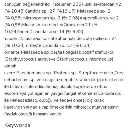
sonuçları değerlendirildi. İncelenen 205 kulak sıvabından 42
(% 20,48)Candida sp., 27 (%13,17) Malassezia sp., 2
(% 0,98) Microsporum sp., 2 (% 0,98)Aspergillus sp. ve 2
(% 0,98)Mucor sp. izole edildi.Örneklerin 21 (%
10,24)’inden Candida sp.ve 14 (% 6,83)
’ünden Malassezia sp. saf kültür halinde izole edilirken, 21
(% 10,24) örnekte Candida sp. 13 (% 6,34)
örnekte Malassezia sp. başta koagülaz pozitif stafilokok
(Staphylococcus aureusve Staphylococcus intermedius)
olmak
üzere Pseudomonas sp., Proteus sp., Streptococcus sp.,Cory
nebacterium sp. ve koagülaz negatif stafilokok gibi bakteriler
ile birlikte izole edildi.Sonuç olarak, köpeklerde otitis
eksternaya yol açan en yaygın fungal etkenlerin Candida sp.
ile Malesseziasp. olduğu ve tedavi öncesi dış kulak
kanalından alınan sıvap örneklerinin mikolojik muayenesinin
faydalı olacağı kanısına varıldı.
Keywords