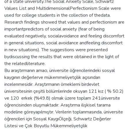
of a state university.The Social Anxiety Scale, Schwartz
Values List and MultidimensionalPerfectionism Scale were
used for college students in the collection of thedata.
Research findings showed that values and perfectionism are
importantpredictors of social anxiety (fear of being
evaluated negatively, socialavoidance and feeling discomfort
in general situations, social avoidance andfeeling discomfort
in new situations). The suggestions were presented
bydiscussing the results that were obtained in the light of
the relatedliterature.
Bu araştırmanın amacı, üniversite öğrencilerindeki sosyal
kaygının değerlerve mükemmeliyetçilik açısından
incelenmesidir. Araştırmanın örneklemi birdevlet
üniversitesinin çeşitli bölümlerinde okuyan 121 kız ( % 50.2)
ve 120 erkek (%49.8) olmak üzere toplam 241üniversite
öğrencisinden oluşmaktadır. Araştırma ilişkisel tarama
modeline göreyapılmıştır. Verilerin toplanmasında, üniversite
öğrencileri için Sosyal KaygıÖlçeği, Schwartz Değerler
Listesi ve Çok Boyutlu Mükemmeliyetçilik