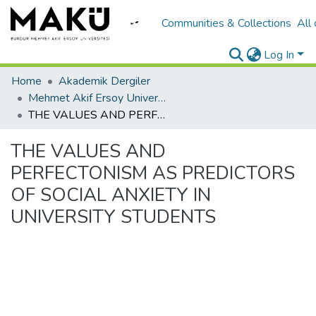
Communities & Collections
All
Log In
Home
Akademik Dergiler
Mehmet Akif Ersoy University Journal of Education Faculty
THE VALUES AND PERFECTONISM AS PREDICTORS OF SOCIAL ANXIETY IN UNIVERSITY STUDENTS
THE VALUES AND
PERFECTONISM AS PREDICTORS
OF SOCIAL ANXIETY IN
UNIVERSITY STUDENTS