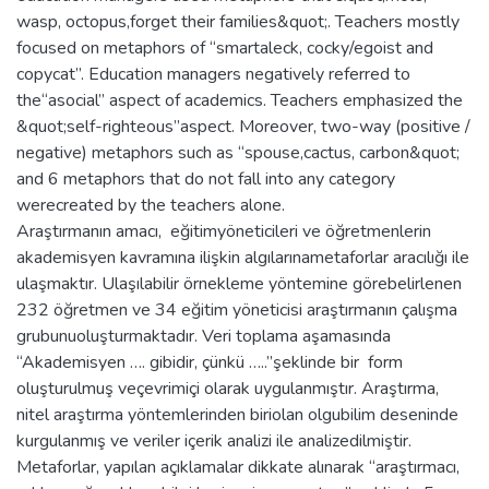
wasp, octopus,forget their families&quot;. Teachers mostly
focused on metaphors of “smartaleck, cocky/egoist and
copycat”. Education managers negatively referred to
the“asocial” aspect of academics. Teachers emphasized the
&quot;self-righteous”aspect. Moreover, two-way (positive /
negative) metaphors such as “spouse,cactus, carbon&quot;
and 6 metaphors that do not fall into any category
werecreated by the teachers alone.
Araştırmanın amacı, eğitimyöneticileri ve öğretmenlerin
akademisyen kavramına ilişkin algılarınametaforlar aracılığı ile
ulaşmaktır. Ulaşılabilir örnekleme yöntemine görebelirlenen
232 öğretmen ve 34 eğitim yöneticisi araştırmanın çalışma
grubunuoluşturmaktadır. Veri toplama aşamasında
“Akademisyen …. gibidir, çünkü …..”şeklinde bir form
oluşturulmuş veçevrimiçi olarak uygulanmıştır. Araştırma,
nitel araştırma yöntemlerinden biriolan olgubilim deseninde
kurgulanmış ve veriler içerik analizi ile analizedilmiştir.
Metaforlar, yapılan açıklamalar dikkate alınarak “araştırmacı,