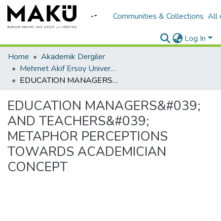
Communities & Collections
All
Log In
Home
Akademik Dergiler
Mehmet Akif Ersoy University Journal of Education Faculty
EDUCATION MANAGERS&#039; AND TEACHERS&#039; METAPHOR PERCEPTIONS TOWARDS ACADEMICIAN CONCEPT
EDUCATION MANAGERS&#039;
AND TEACHERS&#039;
METAPHOR PERCEPTIONS
TOWARDS ACADEMICIAN
CONCEPT