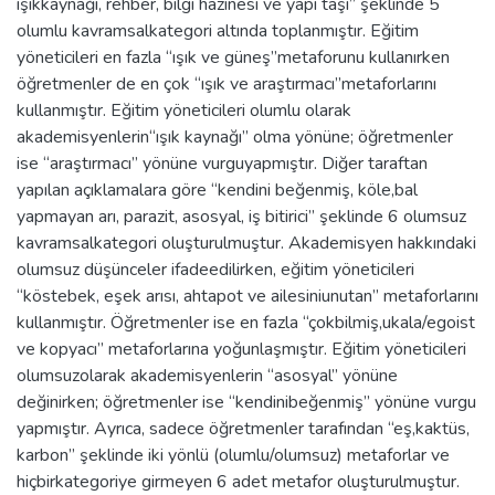
ışıkkaynağı, rehber, bilgi hazinesi ve yapı taşı” şeklinde 5
olumlu kavramsalkategori altında toplanmıştır. Eğitim
yöneticileri en fazla “ışık ve güneş”metaforunu kullanırken
öğretmenler de en çok “ışık ve araştırmacı”metaforlarını
kullanmıştır. Eğitim yöneticileri olumlu olarak
akademisyenlerin“ışık kaynağı” olma yönüne; öğretmenler
ise “araştırmacı” yönüne vurguyapmıştır. Diğer taraftan
yapılan açıklamalara göre “kendini beğenmiş, köle,bal
yapmayan arı, parazit, asosyal, iş bitirici” şeklinde 6 olumsuz
kavramsalkategori oluşturulmuştur. Akademisyen hakkındaki
olumsuz düşünceler ifadeedilirken, eğitim yöneticileri
“köstebek, eşek arısı, ahtapot ve ailesiniunutan” metaforlarını
kullanmıştır. Öğretmenler ise en fazla “çokbilmiş,ukala/egoist
ve kopyacı” metaforlarına yoğunlaşmıştır. Eğitim yöneticileri
olumsuzolarak akademisyenlerin “asosyal” yönüne
değinirken; öğretmenler ise “kendinibeğenmiş” yönüne vurgu
yapmıştır. Ayrıca, sadece öğretmenler tarafından “eş,kaktüs,
karbon” şeklinde iki yönlü (olumlu/olumsuz) metaforlar ve
hiçbirkategoriye girmeyen 6 adet metafor oluşturulmuştur.