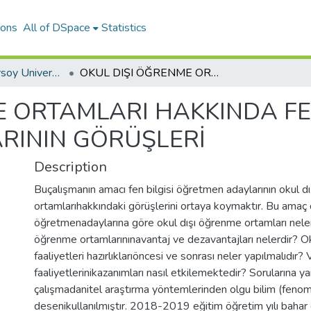
ions
All of DSpace
Statistics
Mehmet Akif Ersoy University Journal of Education Faculty
OKUL DIŞI ÖĞRENME ORTAMLARI HAKKINDA FEN BİLGİSİ ÖĞRETMEN ADAYLARININ GÖRÜŞLERİ
 ORTAMLARI HAKKINDA FEN
RININ GÖRÜŞLERİ
Description
Buçalışmanın amacı fen bilgisi öğretmen adaylarının okul 
ortamlarıhakkındaki görüşlerini ortaya koymaktır. Bu amaç
öğretmenadaylarına göre okul dışı öğrenme ortamları neler
öğrenme ortamlarınınavantaj ve dezavantajları nelerdir? O
faaliyetleri hazırlıklarıöncesi ve sonrası neler yapılmalıdır
faaliyetlerinikazanımları nasıl etkilemektedir? Sorularına ya
çalışmadanitel araştırma yöntemlerinden olgu bilim (fenom
desenikullanılmıştır. 2018-2019 eğitim öğretim yılı baha