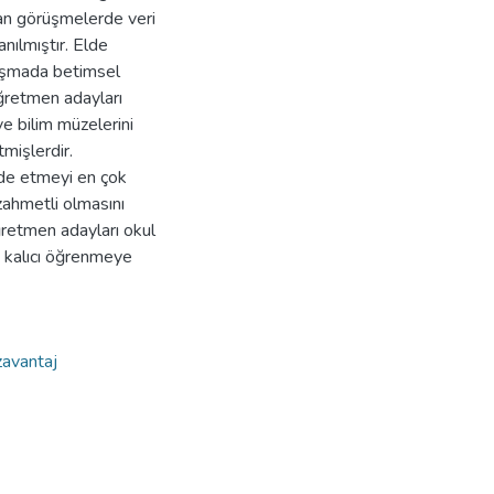
lan görüşmelerde veri
nılmıştır. Elde
lışmada betimsel
öğretmen adayları
e bilim müzelerini
mişlerdir.
lde etmeyi en çok
zahmetli olmasını
ğretmen adayları okul
 kalıcı öğrenmeye
zavantaj