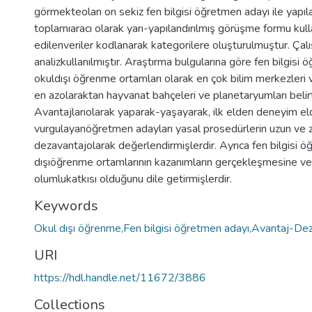
görmekteolan on sekiz fen bilgisi öğretmen adayı ile yapı
toplamıaracı olarak yarı-yapılandırılmış görüşme formu kulla
edilenveriler kodlanarak kategorilere oluşturulmuştur. Ça
analizkullanılmıştır. Araştırma bulgularına göre fen bilgisi 
okuldışı öğrenme ortamları olarak en çok bilim merkezleri v
en azolaraktan hayvanat bahçeleri ve planetaryumları belirt
Avantajlarıolarak yaparak-yaşayarak, ilk elden deneyim e
vurgulayanöğretmen adayları yasal prosedürlerin uzun ve 
dezavantajolarak değerlendirmişlerdir. Ayrıca fen bilgisi ö
dışıöğrenme ortamlarının kazanımların gerçekleşmesine ve
olumlukatkısı olduğunu dile getirmişlerdir.
Keywords
Okul dışı öğrenme,Fen bilgisi öğretmen adayı,Avantaj-De
URI
https://hdl.handle.net/11672/3886
Collections