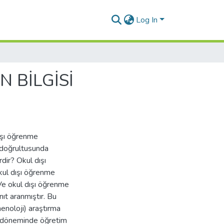
Log In
 BİLGİSİ
dışı öğrenme
 doğrultusunda
dir? Okul dışı
kul dışı öğrenme
? Ve okul dışı öğrenme
nıt aranmıştır. Bu
enoloji) araştırma
r döneminde öğretim