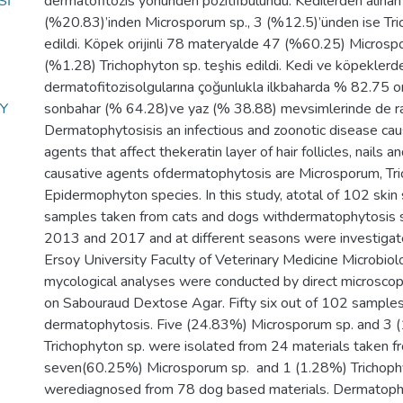
Sİ
dermatofitozis yönünden pozitifbulundu. Kedilerden alınan
(%20.83)’inden Microsporum sp., 3 (%12.5)’ünden ise Tri
edildi. Köpek orijinli 78 materyalde 47 (%60.25) Microsp
(%1.28) Trichophyton sp. teşhis edildi. Kedi ve köpeklerd
dermatofitozisolgularına çoğunlukla ilkbaharda % 82.75 o
OY
sonbahar (% 64.28)ve yaz (% 38.88) mevsimlerinde de ra
Dermatophytosisis an infectious and zoonotic disease cau
agents that affect thekeratin layer of hair follicles, nails 
causative agents ofdermatophytosis are Microsporum, Tr
Epidermophyton species. In this study, atotal of 102 skin 
samples taken from cats and dogs withdermatophytosis 
2013 and 2017 and at different seasons were investiga
Ersoy University Faculty of Veterinary Medicine Microbio
mycological analyses were conducted by direct microscop
on Sabouraud Dextose Agar. Fifty six out of 102 samples
dermatophytosis. Five (24.83%) Microsporum sp. and 3 
Trichophyton sp. were isolated from 24 materials taken fr
seven(60.25%) Microsporum sp. and 1 (1.28%) Trichoph
werediagnosed from 78 dog based materials. Dermatop