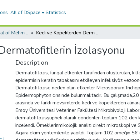
ions
All of DSpace
Statistics
Veterinary Journal of Mehmet Akif Ersoy University
Kedi ve Köpeklerden Dermatofitlerin İzolasyonu
Dermatofitlerin İzolasyonu
Description
Dermatofitozis, fungal etkenler tarafından oluşturulan, kılfol
epidermisin keratin tabakasını etkileyen infeksiyöz vezoonoz
Dermatofitozise neden olan etkenler Microsporum,Tricho
Epidermophyton cinsinde bulunmaktadır. Bu çalışmada,20
arasında ve farklı mevsimlerde kedi ve köpeklerden alın
Ersoy Üniversitesi Veteriner Fakültesi Mikrobiyoloji Labor
dermatofitozisşüpheli olarak gönderilen toplam 102 deri ka
incelendi. Örneklerinmikolojik analizi direkt mikroskopi v
Agara ekim yöntemleriile yapıldı. Toplam 102 örneğin 56