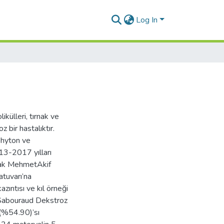
Log In
ikülleri, tırnak ve
 bir hastalıktır.
phyton ve
13-2017 yılları
arak MehmetAkif
atuvarı’na
zıntısı ve kıl örneği
e Sabouraud Dekstroz
 (%54.90)’sı