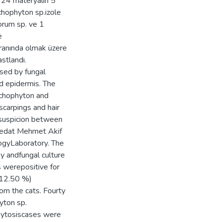
 24 materyalin 5
chophyton sp.izole
orum sp. ve 1
e
ranında olmak üzere
stlandı.
sed by fungal
and epidermis. The
ichophyton and
scarpings and hair
suspicion between
tedat Mehmet Akif
logyLaboratory. The
y andfungal culture
 werepositive for
(12.50 %)
om the cats. Fourty
yton sp.
hytosiscases were