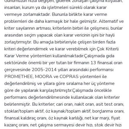
Günümüzün hızla değişen, giderek zorlaşan çalışma koşulları,
insanları, kurum ya da işletmeleri sürekli olarak karar
vermeye zorlamaktadır. Bununla birlikte karar verme
problemleri de daha karmaşık bir hale gelmiştir. Alternatif ve
kriter sayılarının artması, kriterlerin birbiri ile çelişmesi, bunlar
arasından seçim yapacak olan karar vericinin işini bir hayli
zorlaştırmıştır. Bu amaçla birbirleriyle çelişen birden fazla
kriteri değerlendirmek ve karar verebilmek için Çok Kriterli
Karar Verme yöntemleri kullanılmaktadır.Çalışmada gıda
sektöründe önemli bir yer tutan bir firmanın 13 finansal oran
çerçevesinde 2005-2014 yılları arasındaki performansı
PROMETHEE, MOORA ve COPRAS yöntemleri ile
değerlendirilmiş ve yıllara göre sıralama her üç yönteme
göre de yapılarak karşılaştırılmıştır.Çalışmada öncelikle
performans değerlendirilmesinde kullanılacak olan kriterler
belirlenmiştir. Bu kriterler; cari oran, nakit oran, asit test oranı,
stoklar/toplam aktif, öz kaynak/toplam aktif, borçlanma oranı,
finansal kaldıraç oranı, öz kaynak karlılığı, net kar marjı, fiyat
kazanç oranı, net çalışma sermayesi devir hızı, stok devir hızı