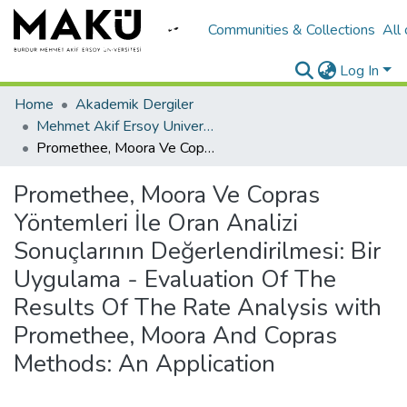
Communities & Collections
All
Log In
Home
Akademik Dergiler
Mehmet Akif Ersoy University Journal of Social Sciences Institute
Promethee, Moora Ve Copras Yöntemleri İle Oran Analizi Sonuçlarının Değerlendirilmesi: Bir Uygulama - Evaluation Of The Results Of The Rate Analysis with Promethee, Moora And Copras Methods: An Application
Promethee, Moora Ve Copras
Yöntemleri İle Oran Analizi
Sonuçlarının Değerlendirilmesi: Bir
Uygulama - Evaluation Of The
Results Of The Rate Analysis with
Promethee, Moora And Copras
Methods: An Application