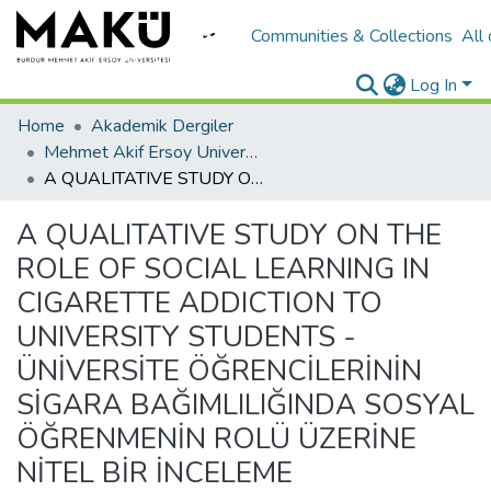
Communities & Collections
All
Log In
Home
Akademik Dergiler
Mehmet Akif Ersoy University Journal of Social Sciences Institute
A QUALITATIVE STUDY ON THE ROLE OF SOCIAL LEARNING IN CIGARETTE ADDICTION TO UNIVERSITY STUDENTS - ÜNİVERSİTE ÖĞRENCİLERİNİN SİGARA BAĞIMLILIĞINDA SOSYAL ÖĞRENMENİN ROLÜ ÜZERİNE NİTEL BİR İNCELEME
A QUALITATIVE STUDY ON THE
ROLE OF SOCIAL LEARNING IN
CIGARETTE ADDICTION TO
UNIVERSITY STUDENTS -
ÜNİVERSİTE ÖĞRENCİLERİNİN
SİGARA BAĞIMLILIĞINDA SOSYAL
ÖĞRENMENİN ROLÜ ÜZERİNE
NİTEL BİR İNCELEME