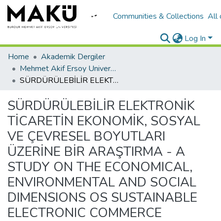
Communities & Collections
All
Log In
Home
Akademik Dergiler
Mehmet Akif Ersoy University Journal of Social Sciences Institute
SÜRDÜRÜLEBİLİR ELEKTRONİK TİCARETİN EKONOMİK, SOSYAL VE ÇEVRESEL BOYUTLARI ÜZERİNE BİR ARAŞTIRMA - A STUDY ON THE ECONOMICAL, ENVIRONMENTAL AND SOCIAL DIMENSIONS OS SUSTAINABLE ELECTRONIC COMMERCE
SÜRDÜRÜLEBİLİR ELEKTRONİK
TİCARETİN EKONOMİK, SOSYAL
VE ÇEVRESEL BOYUTLARI
ÜZERİNE BİR ARAŞTIRMA - A
STUDY ON THE ECONOMICAL,
ENVIRONMENTAL AND SOCIAL
DIMENSIONS OS SUSTAINABLE
ELECTRONIC COMMERCE