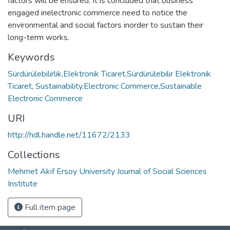
factors will be ensured. It is concluded that business
engaged inelectronic commerce need to notice the
environmental and social factors inorder to sustain their
long-term works.
Keywords
Sürdürülebilirlik,Elektronik Ticaret,Sürdürülebilir Elektronik
Ticaret
,
Sustainability,Electronic Commerce,Sustainable
Electronic Commerce
URI
http://hdl.handle.net/11672/2133
Collections
Mehmet Akif Ersoy University Journal of Social Sciences
Institute
Full item page