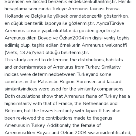
Sorensen ve Jaccard benzerlik endekslerikullanılmıştır. Her iki
hesaplama sonucunda Türkiye Arrenurus faunası Fransa,
Hollanda ve Belçika ile yüksek orandabenzerlik gösterirken,
en düşük benzerlik Japonya ile gözlenmiştir. AyrıcaTürkiye
Arrenurus cinsine yapılankatkılar da gözden geçirilmiştir.
Arrenurus dileri Boyacı ve Özkan2004’nin dişisi yanlış teşhis
edilmiş olup, teşhis edilen örneklerin Arrrenurus walkanoffi
(Viets, 1926)’yeait olduğu belirlenmiştir.
This study aimed to determine the distributions, habitats
and endemismrates of Arrenurus from Turkey. Similarity
indices were determinedbetween Turkeyand some
countries in the Palearctic Region. Sorensen and Jaccard
similarityindices were used for the similarity comparisons.
Both calculations show that Arrenurus fauna of Turkey has a
highsimilarity with that of France, the Netherlands and
Belgium, but the lowestsimilarity with Japan. It has also
been reviewed the contributions made to thegenus
Arrenurus in Turkey. Additionaly, the female of
Arrenurusdileri Boyacı and Özkan 2004 wasmisidentificated,