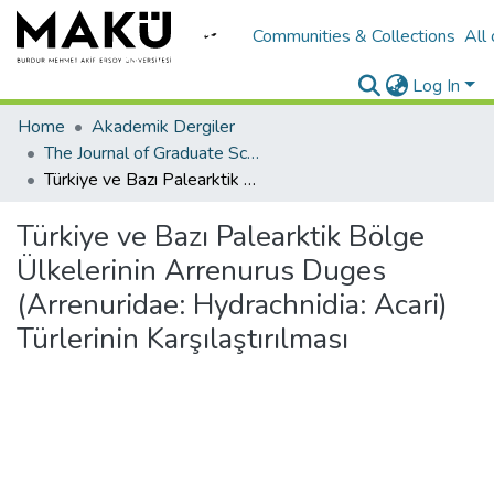
Communities & Collections
All
Log In
Home
Akademik Dergiler
The Journal of Graduate School of Natural and Applied Sciences of Mehmet Akif Ersoy University
Türkiye ve Bazı Palearktik Bölge Ülkelerinin Arrenurus Duges (Arrenuridae: Hydrachnidia: Acari) Türlerinin Karşılaştırılması
Türkiye ve Bazı Palearktik Bölge
Ülkelerinin Arrenurus Duges
(Arrenuridae: Hydrachnidia: Acari)
Türlerinin Karşılaştırılması