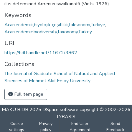
it is determined Arrrenuruswalkanoffi (Viets, 1926).
Keywords
Acari,endemik,biyolojik çeşitlilik,taksonomi,Türkiye
,
Acari,endemic,biodiversity,taxonomy,Turkey
URI
https://hdl.handle.net/11672/3962
Collections
The Journal of Graduate School of Natural and Applied
Sciences of Mehmet Akif Ersoy University
Full item page
MAKÜ BIDB 2025
DSpace software
copyright © 2002-2026
LYRASIS
Cookie
Privacy
End User
Send
settings
policy
Agreement
Feedback