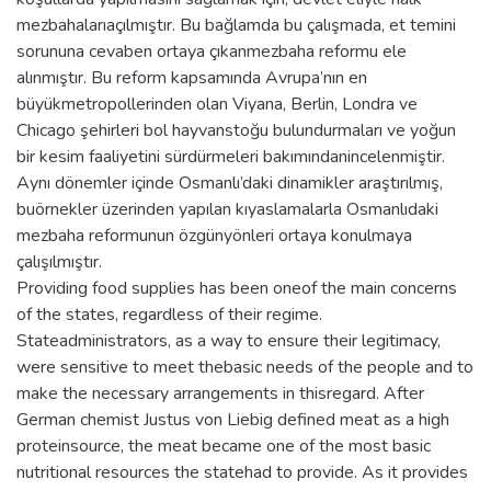
mezbahalarıaçılmıştır. Bu bağlamda bu çalışmada, et temini
sorununa cevaben ortaya çıkanmezbaha reformu ele
alınmıştır. Bu reform kapsamında Avrupa’nın en
büyükmetropollerinden olan Viyana, Berlin, Londra ve
Chicago şehirleri bol hayvanstoğu bulundurmaları ve yoğun
bir kesim faaliyetini sürdürmeleri bakımındanincelenmiştir.
Aynı dönemler içinde Osmanlı’daki dinamikler araştırılmış,
buörnekler üzerinden yapılan kıyaslamalarla Osmanlıdaki
mezbaha reformunun özgünyönleri ortaya konulmaya
çalışılmıştır.
Providing food supplies has been oneof the main concerns
of the states, regardless of their regime.
Stateadministrators, as a way to ensure their legitimacy,
were sensitive to meet thebasic needs of the people and to
make the necessary arrangements in thisregard. After
German chemist Justus von Liebig defined meat as a high
proteinsource, the meat became one of the most basic
nutritional resources the statehad to provide. As it provides