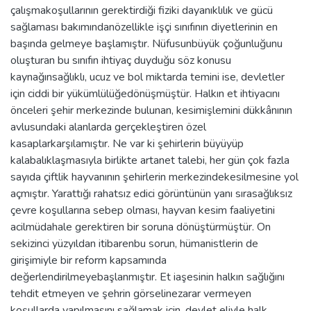
çalışmakoşullarının gerektirdiği fiziki dayanıklılık ve gücü
sağlaması bakımındanözellikle işçi sınıfının diyetlerinin en
başında gelmeye başlamıştır. Nüfusunbüyük çoğunluğunu
oluşturan bu sınıfın ihtiyaç duyduğu söz konusu
kaynağınsağlıklı, ucuz ve bol miktarda temini ise, devletler
için ciddi bir yükümlülüğedönüşmüştür. Halkın et ihtiyacını
önceleri şehir merkezinde bulunan, kesimişlemini dükkânının
avlusundaki alanlarda gerçekleştiren özel
kasaplarkarşılamıştır. Ne var ki şehirlerin büyüyüp
kalabalıklaşmasıyla birlikte artanet talebi, her gün çok fazla
sayıda çiftlik hayvanının şehirlerin merkezindekesilmesine yol
açmıştır. Yarattığı rahatsız edici görüntünün yanı sırasağlıksız
çevre koşullarına sebep olması, hayvan kesim faaliyetini
acilmüdahale gerektiren bir soruna dönüştürmüştür. On
sekizinci yüzyıldan itibarenbu sorun, hümanistlerin de
girişimiyle bir reform kapsamında
değerlendirilmeyebaşlanmıştır. Et iaşesinin halkın sağlığını
tehdit etmeyen ve şehrin görselinezarar vermeyen
koşullarda yapılmasını sağlamak için, devlet eliyle halk