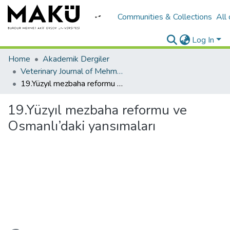
Communities & Collections
All
Log In
Home
Akademik Dergiler
Veterinary Journal of Mehmet Akif Ersoy University
19.Yüzyıl mezbaha reformu ve Osmanlı’daki yansımaları
19.Yüzyıl mezbaha reformu ve
Osmanlı’daki yansımaları