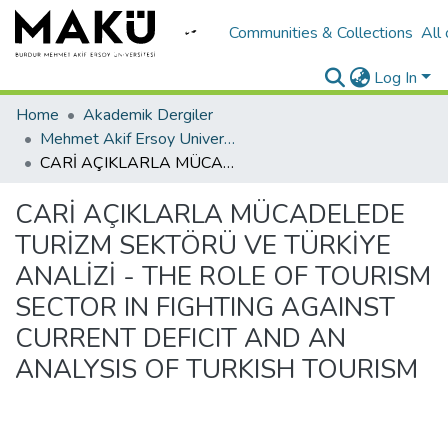
Communities & Collections
All
Log In
Home
Akademik Dergiler
Mehmet Akif Ersoy University Journal of Social Sciences Institute
CARİ AÇIKLARLA MÜCADELEDE TURİZM SEKTÖRÜ VE TÜRKİYE ANALİZİ - THE ROLE OF TOURISM SECTOR IN FIGHTING AGAINST CURRENT DEFICIT AND AN ANALYSIS OF TURKISH TOURISM
CARİ AÇIKLARLA MÜCADELEDE
TURİZM SEKTÖRÜ VE TÜRKİYE
ANALİZİ - THE ROLE OF TOURISM
SECTOR IN FIGHTING AGAINST
CURRENT DEFICIT AND AN
ANALYSIS OF TURKISH TOURISM