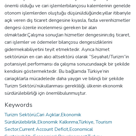
önemli olduğu ve cari işlemlerbilançosu kalemlerinin genelde
otonom işlemlerden oluştuğu düşünüldüğünde,yıllar itibariyle
açık veren dış ticaret dengesine kıyasla, fazla verenhizmetler
dengesi özenle incelenmesi gereken bir alan
olmaktadır.Çalışma sonuçları hizmetler dengesinin;dış ticaret,
cari işlemler ve ödemeler bilançosu dengesizliklerini
gidermekabiliyetini teyit etmektedir. Ayrıca hizmet
sektörünün en can alıcı altsektörü olarak “Seyahat/Turizm”in
potansiyel performansı da çalışma sonucundaaçık bir şekilde
kendisini göstermektedir. Bu bağlamda Türkiye’nin
cariaçıklarla mücadelede daha yaygın ve bilinçli bir şekilde
Turizm Sektörü’nükullanması gerekliliği, ülkenin ekonomik
sürdürülebilirliği için önemlibulunmuştur.
Keywords
Turizm Sektörü,Cari Açıklar,Ekonomik
Sürdürülebilirlik,Ekonomik Kalkınma,Türkiye
,
Tourism
Sector,Current Account Deficit,Economical