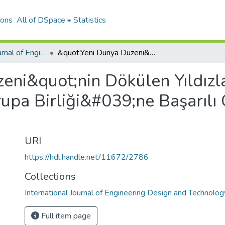
ions
All of DSpace
Statistics
International Journal of Engineering Design and Technology
&quot;Yeni Dünya Düzeni&quot;nin Dökülen Yıldızları ve Türkiye&#039;nin Avrupa Birliği&#039;ne Başarılı Girişinin Gerçek Gerekçeleri
eni&quot;nin Dökülen Yıldızla
pa Birliği&#039;ne Başarılı G
URI
https://hdl.handle.net/11672/2786
Collections
International Journal of Engineering Design and Technolog
Full item page