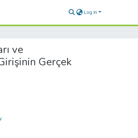
Log In
rı ve
irişinin Gerçek
y