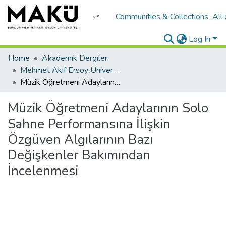
Communities & Collections
All
Log In
Home
Akademik Dergiler
Mehmet Akif Ersoy University Journal of The Institute of Educational Sciences
Müzik Öğretmeni Adaylarının Solo Sahne Performansına İlişkin Özgüven Algılarının Bazı Değişkenler Bakımından İncelenmesi
Müzik Öğretmeni Adaylarının Solo
Sahne Performansına İlişkin
Özgüven Algılarının Bazı
Değişkenler Bakımından
İncelenmesi