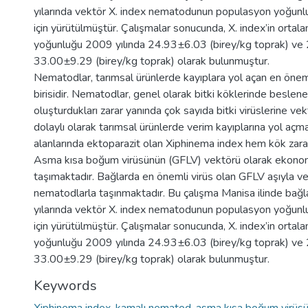
yılarında vektör X. index nematodunun populasyon yoğunl
için yürütülmüştür. Çalışmalar sonucunda, X. index’in orta
yoğunluğu 2009 yılında 24.93±6.03 (birey/kg toprak) ve 
33.00±9.29 (birey/kg toprak) olarak bulunmuştur.
Nematodlar, tarımsal ürünlerde kayıplara yol açan en öneml
birisidir. Nematodlar, genel olarak bitki köklerinde beslen
oluşturdukları zarar yanında çok sayıda bitki virüslerine ve
dolaylı olarak tarımsal ürünlerde verim kayıplarına yol açm
alanlarında ektoparazit olan Xiphinema index hem kök zara
Asma kısa boğum virüsünün (GFLV) vektörü olarak ekon
taşımaktadır. Bağlarda en önemli virüs olan GFLV aşıyla v
nematodlarla taşınmaktadır. Bu çalışma Manisa ilinde b
yılarında vektör X. index nematodunun populasyon yoğunl
için yürütülmüştür. Çalışmalar sonucunda, X. index’in orta
yoğunluğu 2009 yılında 24.93±6.03 (birey/kg toprak) ve 
33.00±9.29 (birey/kg toprak) olarak bulunmuştur.
Keywords