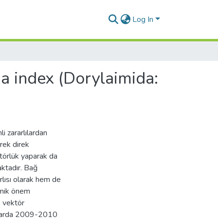
Log In
a index (Dorylaimida:
i zararlılardan
erek direk
ktörlük yaparak da
aktadır. Bağ
rlısı olarak hem de
omik önem
e vektör
ağlarda 2009-2010