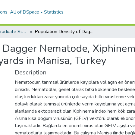
ions
All of DSpace
Statistics
The Journal of Graduate School of Natural and Applied Sciences of Mehmet Akif Ersoy University
Population Density of Dagger Nematode, Xiphinema index (Dorylaimida: Longidoridae) in Vineyards in Manisa, Turkey
f Dagger Nematode, Xiphinem
yards in Manisa, Turkey
Description
Nematodlar, tarımsal ürünlerde kayıplara yol açan en öneml
birisidir. Nematodlar, genel olarak bitki köklerinde beslen
oluşturdukları zarar yanında çok sayıda bitki virüslerine ve
dolaylı olarak tarımsal ürünlerde verim kayıplarına yol açm
alanlarında ektoparazit olan Xiphinema index hem kök zara
Asma kısa boğum virüsünün (GFLV) vektörü olarak ekon
taşımaktadır. Bağlarda en önemli virüs olan GFLV aşıyla v
nematodlarla taşınmaktadır. Bu çalışma Manisa ilinde b