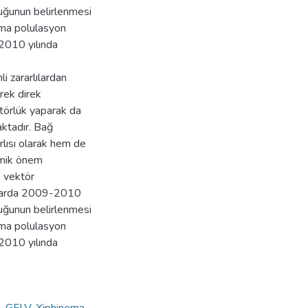
uğunun belirlenmesi
lama polulasyon
2010 yılında
i zararlılardan
erek direk
ktörlük yaparak da
aktadır. Bağ
rlısı olarak hem de
omik önem
e vektör
ağlarda 2009-2010
uğunun belirlenmesi
lama polulasyon
2010 yılında