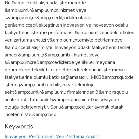
Bu &amp;ccedil;alışmada işletmelerde
&amp;uuml;r&amp;uuml;n, hizmet veya
s&amp;uuml;re&amp;ccedil; odaklı olarak
ger&amp;ccedil;ekleştirilen inovasyon ve inovasyon odaklı
faaliyetlerin işletme performansı &amp;uuml;zerindeki etkileri
veri zarflama analizi y&amp;ouml;ntemiyle belirlenmeye
&amp;ccedil;alışılmıştır. İnovasyon odaklı faaliyetlerin temel
amacı &amp;uuml;r&amp;uuml;n, hizmet veya
s&amp;uuml;re&amp;ccedil;lerde yenilikler meydana
getirmek ve teknik bilgiler elde ederek bunun işletmenin
faaliyetlerine olumlu katkı sağlamasıdır. İMKB&amp;rsquo;de
işlem g&amp;ouml;ren bilişim ve teknoloji
sekt&amp;ouml;r&amp;uuml; firmalarından 9&amp;rsquo;u
analize tabi tutularak 5&amp;rsquo;inin etkin seviyede
olduğu belirlenmiştir. Sonu&amp;ccedil;lar ayrıntılı olarak
incelenmiştir.&amp;nbsp;
Keywords
İnovasyon, Performans, Veri Zarflama Analizi