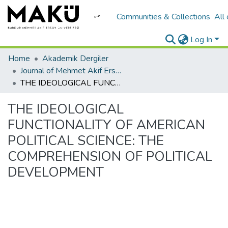
Communities & Collections
All
Log In
Home
Akademik Dergiler
Journal of Mehmet Akif Ersoy University Economics and Administrative Sciences Faculty
THE IDEOLOGICAL FUNCTIONALITY OF AMERICAN POLITICAL SCIENCE: THE COMPREHENSION OF POLITICAL DEVELOPMENT
THE IDEOLOGICAL
FUNCTIONALITY OF AMERICAN
POLITICAL SCIENCE: THE
COMPREHENSION OF POLITICAL
DEVELOPMENT