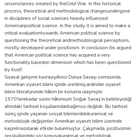
circumstances created by theCold War. In this historical
process, theoretical and methodological changesundergone
in disciplines of social sciences heavily influenced
Americanpolitical science. In the study, it is aimed to make a
critical evaluationtowards American political science by
questioning the theoretical andmethodological perceptions,
mostly developed under positivism. In conclusion itis argued
that American political science has acquired a very
functionality basedon dimension which has been questioned
by itself.
Siyasal gelişme kavrayışıİkinci Dünya Savaşı sonrasında,
Amerikan siyaset bilimi içinde üretilmiş;ardından siyaset
bilimi literatüründe hâkim bir konuma ulaşmıştır.
1970’lerekadar süren hâkimiyet Soğuk Savaş’ın belirleyiciliği
altındaki tarihsel koşullarındanbağımsız değildir. Bu tarihsel
süreç içinde yaşanan sosyal bilimlerdekikuramsal ve
metodolojik değişimler Amerikan siyaset bilimi üzerinde
kaçınılmazolarak etkide bulunmuştur. Çalışmada, pozitivizmin
öncülüğündeki söz konusukuramsal ve metodolojik