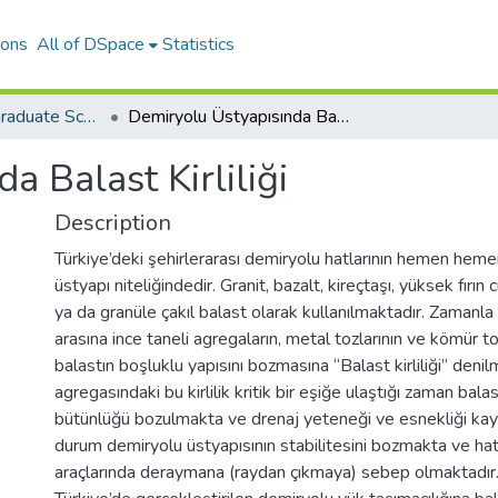
ions
All of DSpace
Statistics
The Journal of Graduate School of Natural and Applied Sciences of Mehmet Akif Ersoy University
Demiryolu Üstyapısında Balast Kirliliği
a Balast Kirliliği
Description
Türkiye’deki şehirlerarası demiryolu hatlarının hemen heme
üstyapı niteliğindedir. Granit, bazalt, kireçtaşı, yüksek fırın 
ya da granüle çakıl balast olarak kullanılmaktadır. Zamanla
arasına ince taneli agregaların, metal tozlarının ve kömür to
balastın boşluklu yapısını bozmasına “Balast kirliliği” deni
agregasındaki bu kirlilik kritik bir eşiğe ulaştığı zaman bala
bütünlüğü bozulmakta ve drenaj yeteneği ve esnekliği ka
durum demiryolu üstyapısının stabilitesini bozmakta ve ha
araçlarında deraymana (raydan çıkmaya) sebep olmaktadır. 