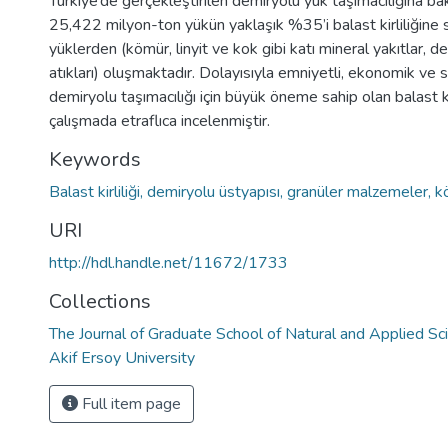
Türkiye’de gerçekleştirilen demiryolu yük taşımacılığına ba
25,422 milyon-ton yükün yaklaşık %35’i balast kirliliğine
yüklerden (kömür, linyit ve kok gibi katı mineral yakıtlar, 
atıkları) oluşmaktadır. Dolayısıyla emniyetli, ekonomik ve sü
demiryolu taşımacılığı için büyük öneme sahip olan balast ki
çalışmada etraflıca incelenmiştir.
Keywords
Balast kirliliği, demiryolu üstyapısı, granüler malzemeler, 
URI
http://hdl.handle.net/11672/1733
Collections
The Journal of Graduate School of Natural and Applied S
Akif Ersoy University
Full item page