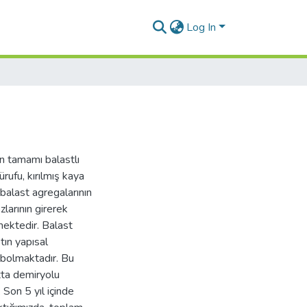
Log In
n tamamı balastlı
cürufu, kırılmış kaya
 balast agregalarının
zlarının girerek
lmektedir. Balast
stın yapısal
ybolmaktadır. Bu
tta demiryolu
Son 5 yıl içinde