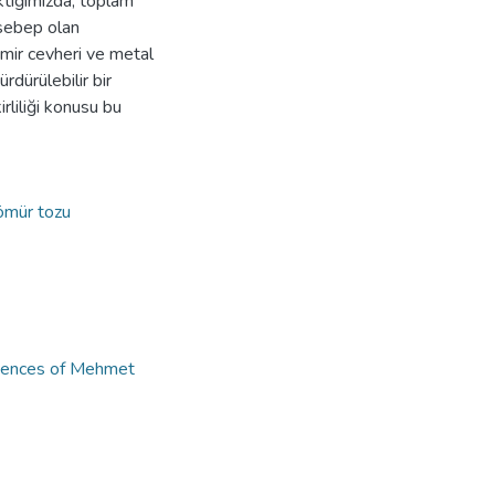
ktığımızda, toplam
 sebep olan
demir cevheri ve metal
rdürülebilir bir
rliliği konusu bu
kömür tozu
ciences of Mehmet