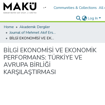
Communities & Collections
All
Log In
Home
Akademik Dergiler
Journal of Mehmet Akif Ersoy University Economics and Administrative Sciences Faculty
BİLGİ EKONOMİSİ VE EKONOMİK PERFORMANS: TÜRKİYE VE AVRUPA BİRLİĞİ KARŞILAŞTIRMASI
BİLGİ EKONOMİSİ VE EKONOMİK
PERFORMANS: TÜRKİYE VE
AVRUPA BİRLİĞİ
KARŞILAŞTIRMASI