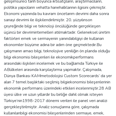
gelişimsüreci tarih boyunca iktisatçıların, araştırmacıların,
politika yapıcıların vehatta hanehalklarının ilgisini çekmiştir.
Ekonomi yazınında bu kavram öncetarım devrimi daha sonra
sanayi devrimi ile ilişkilendirilmiştir. 20. yüzyılınson
çeyreğinde bilgi ve teknoloji öncülüğünde gerçekleşen
üçüncü bir devrimintemelleri atılmaktadır. Geleneksel üretim
faktörleri emek ve sermayenin yanındabilgiyi de kullanan
ekonomiler büyüme adına bir adım öne geçmektedir.Bu
çalışmanın amacı bilgi, teknolojive yeniliğin ön planda olduğu
bilgi ekonomisi bileşenleri ile ekonomikperformans
arasındaki ilişkileri incelemek ve bu bağlamda Türkiye ile
ABülkeleri arasında karşılaştırma yapmaktır. Çalışmada,
Dünya Bankası KAMmetodolojisi Custom Scorecards’ da yer
alan 7 temel başlıktaki seçilmiş bilgiekonomisi bileşenlerinin
ekonomik performans üzerindeki etkileri incelenmiştir.28 AB
üyesi ülke ve uzun yıllardır bu birliğe dahil olmak isteyen
Türkiye’nin1998-2017 dönemi verileri ile panel veri analizi
gerçekleştirilmiştir. Analiz sonuçlarına göre, çalışmada
kullanılanbilgi ekonomisi bileşenlerinden sermaye, emek,