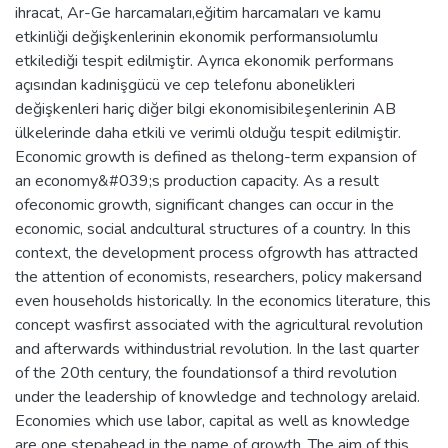
ihracat, Ar-Ge harcamaları,eğitim harcamaları ve kamu
etkinliği değişkenlerinin ekonomik performansıolumlu
etkilediği tespit edilmiştir. Ayrıca ekonomik performans
açısından kadınişgücü ve cep telefonu abonelikleri
değişkenleri hariç diğer bilgi ekonomisibileşenlerinin AB
ülkelerinde daha etkili ve verimli olduğu tespit edilmiştir.
Economic growth is defined as thelong-term expansion of
an economy&#039;s production capacity. As a result
ofeconomic growth, significant changes can occur in the
economic, social andcultural structures of a country. In this
context, the development process ofgrowth has attracted
the attention of economists, researchers, policy makersand
even households historically. In the economics literature, this
concept wasfirst associated with the agricultural revolution
and afterwards withindustrial revolution. In the last quarter
of the 20th century, the foundationsof a third revolution
under the leadership of knowledge and technology arelaid.
Economies which use labor, capital as well as knowledge
are one stepahead in the name of growth. The aim of this