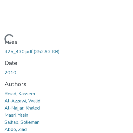
Loading...
Files
425_430.pdf
(353.93 KB)
Date
2010
Authors
Reiad, Kassem
Al-Azzawi, Walid
Al-Najjar, Khaled
Masri, Yasin
Salhab, Solieman
Abdo, Ziad