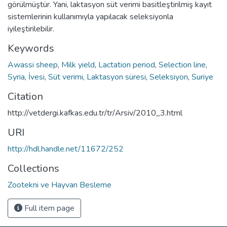
görülmüştür. Yani, laktasyon süt verimi basitleştirilmiş kayıt
sistemlerinin kullanımıyla yapılacak seleksiyonla
iyileştirilebilir.
Keywords
Awassi sheep
,
Milk yield
,
Lactation period
,
Selection line
,
Syria
,
İvesi
,
Süt verimi
,
Laktasyon süresi
,
Seleksiyon
,
Suriye
Citation
http://vetdergi.kafkas.edu.tr/tr/Arsiv/2010_3.html
URI
http://hdl.handle.net/11672/252
Collections
Zootekni ve Hayvan Besleme
Full item page