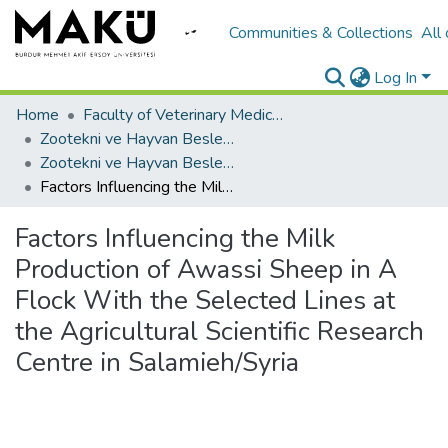
Communities & Collections
All
Log In
Home
Faculty of Veterinary Medicine/Veteriner Fakültesi
Zootekni ve Hayvan Besleme
Zootekni ve Hayvan Besleme
Factors Influencing the Milk Production of Awassi Sheep in A Flock With the Selected Lines at the Agricultural Scientific Research Centre in Salamieh/Syria
Factors Influencing the Milk
Production of Awassi Sheep in A
Flock With the Selected Lines at
the Agricultural Scientific Research
Centre in Salamieh/Syria