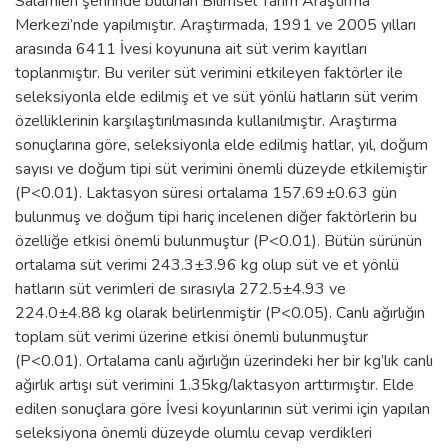
Salamieh şehrinde bulunan Bilimsel Tarım Araştırma
Merkezi’nde yapılmıştır. Araştırmada, 1991 ve 2005 yılları
arasında 6411 İvesi koyununa ait süt verim kayıtları
toplanmıştır. Bu veriler süt verimini etkileyen faktörler ile
seleksiyonla elde edilmiş et ve süt yönlü hatların süt verim
özelliklerinin karşılaştırılmasında kullanılmıştır. Araştırma
sonuçlarına göre, seleksiyonla elde edilmiş hatlar, yıl, doğum
sayısı ve doğum tipi süt verimini önemli düzeyde etkilemiştir
(P<0.01). Laktasyon süresi ortalama 157.69±0.63 gün
bulunmuş ve doğum tipi hariç incelenen diğer faktörlerin bu
özelliğe etkisi önemli bulunmuştur (P<0.01). Bütün sürünün
ortalama süt verimi 243.3±3.96 kg olup süt ve et yönlü
hatların süt verimleri de sırasıyla 272.5±4.93 ve
224.0±4.88 kg olarak belirlenmiştir (P<0.05). Canlı ağırlığın
toplam süt verimi üzerine etkisi önemli bulunmuştur
(P<0.01). Ortalama canlı ağırlığın üzerindeki her bir kg’lık canlı
ağırlık artışı süt verimini 1.35kg/laktasyon arttırmıştır. Elde
edilen sonuçlara göre İvesi koyunlarının süt verimi için yapılan
seleksiyona önemli düzeyde olumlu cevap verdikleri