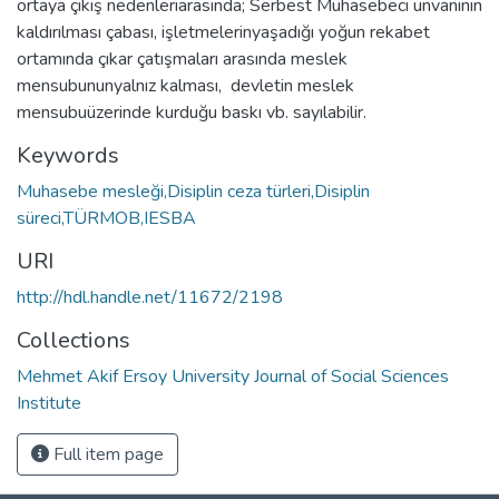
ortaya çıkış nedenleriarasında; Serbest Muhasebeci unvanının
kaldırılması çabası, işletmelerinyaşadığı yoğun rekabet
ortamında çıkar çatışmaları arasında meslek
mensubununyalnız kalması, devletin meslek
mensubuüzerinde kurduğu baskı vb. sayılabilir.
Keywords
Muhasebe mesleği,Disiplin ceza türleri,Disiplin
süreci,TÜRMOB,IESBA
URI
http://hdl.handle.net/11672/2198
Collections
Mehmet Akif Ersoy University Journal of Social Sciences
Institute
Full item page