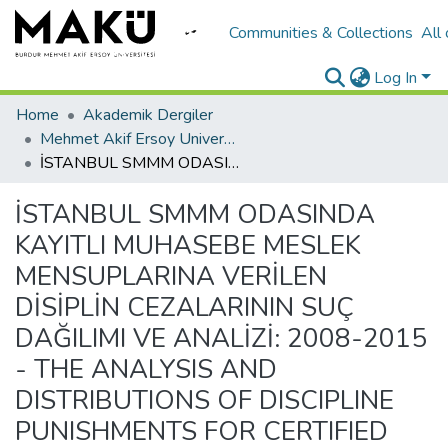
Communities & Collections
All
Log In
Home
Akademik Dergiler
Mehmet Akif Ersoy University Journal of Social Sciences Institute
İSTANBUL SMMM ODASINDA KAYITLI MUHASEBE MESLEK MENSUPLARINA VERİLEN DİSİPLİN CEZALARININ SUÇ DAĞILIMI VE ANALİZİ: 2008-2015 - THE ANALYSIS AND DISTRIBUTIONS OF DISCIPLINE PUNISHMENTS FOR CERTIFIED PUBLIC ACCOUNTANTS REGISTERED IN ISTANBUL CHAMBER OF CERTIFIED PUBLIC ACCOUNTANTS: 2008-2015
İSTANBUL SMMM ODASINDA
KAYITLI MUHASEBE MESLEK
MENSUPLARINA VERİLEN
DİSİPLİN CEZALARININ SUÇ
DAĞILIMI VE ANALİZİ: 2008-2015
- THE ANALYSIS AND
DISTRIBUTIONS OF DISCIPLINE
PUNISHMENTS FOR CERTIFIED