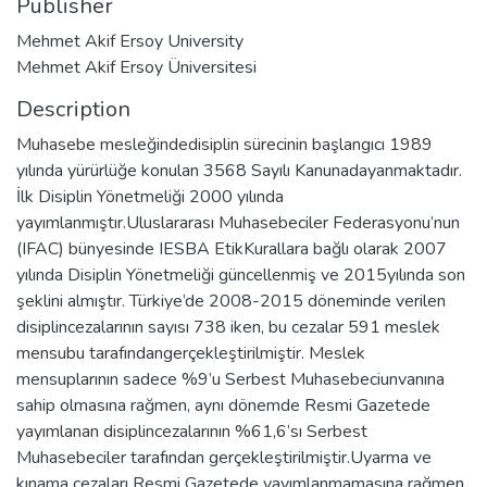
Publisher
Mehmet Akif Ersoy University
Mehmet Akif Ersoy Üniversitesi
Description
Muhasebe mesleğindedisiplin sürecinin başlangıcı 1989
yılında yürürlüğe konulan 3568 Sayılı Kanunadayanmaktadır.
İlk Disiplin Yönetmeliği 2000 yılında
yayımlanmıştır.Uluslararası Muhasebeciler Federasyonu’nun
(IFAC) bünyesinde IESBA EtikKurallara bağlı olarak 2007
yılında Disiplin Yönetmeliği güncellenmiş ve 2015yılında son
şeklini almıştır. Türkiye’de 2008-2015 döneminde verilen
disiplincezalarının sayısı 738 iken, bu cezalar 591 meslek
mensubu tarafındangerçekleştirilmiştir. Meslek
mensuplarının sadece %9’u Serbest Muhasebeciunvanına
sahip olmasına rağmen, aynı dönemde Resmi Gazetede
yayımlanan disiplincezalarının %61,6’sı Serbest
Muhasebeciler tarafından gerçekleştirilmiştir.Uyarma ve
kınama cezaları Resmi Gazetede yayımlanmamasına rağmen,