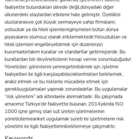
faaliyette bulundukları ülkede değil,dünyadaki diğer
ülkelerdeki olaylardan etkilenir hale gelmiştir. Özellikle
uluslararasıve çok büyük sermayeye sahip firmaların,
yolsuzluk ya da hileli işlemleregirişmeleri bütün dünya
piyasalarını olumsuz olarak etkilemektedir.Yolsuzlukları ve
hileli işlemleri engelleyebilmek için düzenleyici
kurumlarbirtakım kurallar ve standartlar getirmişlerdir. Bu
kurallardan biri deyöneticilerin hesap verme sorumluluğudur.
Yöneticiler, görevlerini yerinegetirebilmek için, işletme
faaliyetleri ile ilgili karşılaşabilecekleririskleri belirlemek,
analiz etmek ve bu risklerle mücadele etmek için
gerekliuygulamaları yapmak zorundadırlar. Bu uygulamalar
‘‘risk yönetimi’’ adı altındaele alınmaktadır. Bu çalışmada
amacımız Türkiye’de faaliyette bulunan, 2014yılında ISO
1000 içine girmiş olan süt üretim işletmelerinin
yöneticilerineanket uygulamak sureti ile işletmelerin risk
yönetimi ile ilgili faaliyetlerinibelirlemeye çalışmaktır.
Keywords