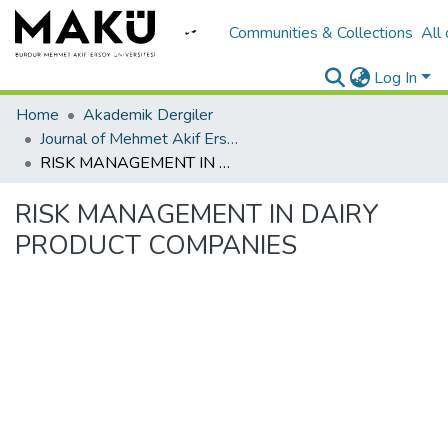
Communities & Collections
All
Log In
Home
Akademik Dergiler
Journal of Mehmet Akif Ersoy University Economics and Administrative Sciences Faculty
RISK MANAGEMENT IN DAIRY PRODUCT COMPANIES
RISK MANAGEMENT IN DAIRY
PRODUCT COMPANIES