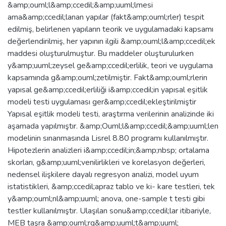
&amp;ouml;l&amp;ccedil;&amp;uuml;lmesi
ama&amp;ccedil;lanan yapılar (fakt&amp;ouml;rler) tespit
edilmiş, belirlenen yapıların teorik ve uygulamadaki kapsamı
değerlendirilmiş, her yapının ilgili &amp;ouml;l&amp;ccedil;ek
maddesi oluşturulmuştur. Bu maddeler oluşturulurken
y&amp;uuml;zeysel ge&amp;ccedil;erlilik, teori ve uygulama
kapsamında g&amp;ouml;zetilmiştir. Fakt&amp;ouml;rlerin
yapısal ge&amp;ccedil;erliliği i&amp;ccedil;in yapısal eşitlik
modeli testi uygulaması ger&amp;ccedil;ekleştirilmiştir
Yapısal eşitlik modeli testi, araştırma verilerinin analizinde iki
aşamada yapılmıştır. &amp;Ouml;l&amp;ccedil;&amp;uuml;len
modelinin sınanmasında Lisrel 8.80 programı kullanılmıştır.
Hipotezlerin analizleri i&amp;ccedil;in;&amp;nbsp; ortalama
skorları, g&amp;uuml;venilirlikleri ve korelasyon değerleri,
nedensel ilişkilere dayalı regresyon analizi, model uyum
istatistikleri, &amp;ccedil;apraz tablo ve ki- kare testleri, tek
y&amp;ouml;nl&amp;uuml; anova, one-sample t testi gibi
testler kullanılmıştır. Ulaşılan sonu&amp;ccedil;lar itibariyle,
MEB taşra &amp;ouml;rg&amp;uuml;t&amp;uuml;