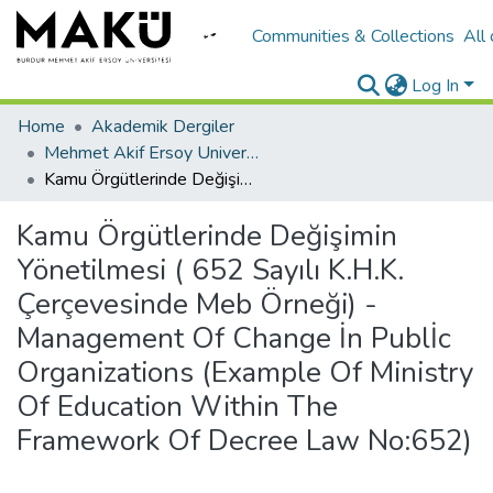
Communities & Collections
All
Log In
Home
Akademik Dergiler
Mehmet Akif Ersoy University Journal of Social Sciences Institute
Kamu Örgütlerinde Değişimin Yönetilmesi ( 652 Sayılı K.H.K. Çerçevesinde Meb Örneği) - Management Of Change İn Publİc Organizations (Example Of Ministry Of Education Within The Framework Of Decree Law No:652)
Kamu Örgütlerinde Değişimin
Yönetilmesi ( 652 Sayılı K.H.K.
Çerçevesinde Meb Örneği) -
Management Of Change İn Publİc
Organizations (Example Of Ministry
Of Education Within The
Framework Of Decree Law No:652)