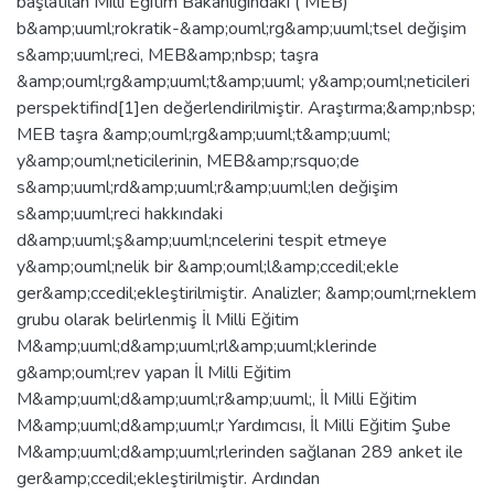
başlatılan Milli Eğitim Bakanlığındaki ( MEB)
b&amp;uuml;rokratik-&amp;ouml;rg&amp;uuml;tsel değişim
s&amp;uuml;reci, MEB&amp;nbsp; taşra
&amp;ouml;rg&amp;uuml;t&amp;uuml; y&amp;ouml;neticileri
perspektifind[1]en değerlendirilmiştir. Araştırma;&amp;nbsp;
MEB taşra &amp;ouml;rg&amp;uuml;t&amp;uuml;
y&amp;ouml;neticilerinin, MEB&amp;rsquo;de
s&amp;uuml;rd&amp;uuml;r&amp;uuml;len değişim
s&amp;uuml;reci hakkındaki
d&amp;uuml;ş&amp;uuml;ncelerini tespit etmeye
y&amp;ouml;nelik bir &amp;ouml;l&amp;ccedil;ekle
ger&amp;ccedil;ekleştirilmiştir. Analizler; &amp;ouml;rneklem
grubu olarak belirlenmiş İl Milli Eğitim
M&amp;uuml;d&amp;uuml;rl&amp;uuml;klerinde
g&amp;ouml;rev yapan İl Milli Eğitim
M&amp;uuml;d&amp;uuml;r&amp;uuml;, İl Milli Eğitim
M&amp;uuml;d&amp;uuml;r Yardımcısı, İl Milli Eğitim Şube
M&amp;uuml;d&amp;uuml;rlerinden sağlanan 289 anket ile
ger&amp;ccedil;ekleştirilmiştir. Ardından