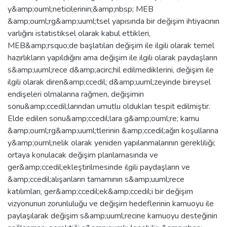
y&amp;ouml;neticilerinin;&amp;nbsp; MEB
&amp;ouml;rg&amp;uuml;tsel yapısında bir değişim ihtiyacının
varlığını istatistiksel olarak kabul ettikleri,
MEB&amp;rsquo;de başlatılan değişim ile ilgili olarak temel
hazırlıkların yapıldığını ama değişim ile ilgili olarak paydaşların
s&amp;uuml;rece d&amp;acirc;hil edilmediklerini, değişim ile
ilgili olarak diren&amp;ccedil; d&amp;uuml;zeyinde bireysel
endişeleri olmalarına rağmen, değişimin
sonu&amp;ccedil;larından umutlu oldukları tespit edilmiştir.
Elde edilen sonu&amp;ccedil;lara g&amp;ouml;re; kamu
&amp;ouml;rg&amp;uuml;tlerinin &amp;ccedil;ağın koşullarına
y&amp;ouml;nelik olarak yeniden yapılanmalarının gerekliliği;
ortaya konulacak değişim planlamasında ve
ger&amp;ccedil;ekleştirilmesinde ilgili paydaşların ve
&amp;ccedil;alışanların tamamının s&amp;uuml;rece
katılımları, ger&amp;ccedil;ek&amp;ccedil;i bir değişim
vizyonunun zorunluluğu ve değişim hedeflerinin kamuoyu ile
paylaşılarak değişim s&amp;uuml;recine kamuoyu desteğinin