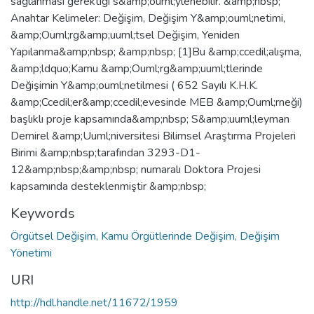
sağlanması gerektiği s&amp;ouml;ylenebilir. &amp;nbsp;
Anahtar Kelimeler: Değişim, Değişim Y&amp;ouml;netimi,
&amp;Ouml;rg&amp;uuml;tsel Değişim, Yeniden
Yapılanma&amp;nbsp; &amp;nbsp; [1]Bu &amp;ccedil;alışma,
&amp;ldquo;Kamu &amp;Ouml;rg&amp;uuml;tlerinde
Değişimin Y&amp;ouml;netilmesi ( 652 Sayılı K.H.K.
&amp;Ccedil;er&amp;ccedil;evesinde MEB &amp;Ouml;rneği)
başlıklı proje kapsamında&amp;nbsp; S&amp;uuml;leyman
Demirel &amp;Uuml;niversitesi Bilimsel Araştırma Projeleri
Birimi &amp;nbsp;tarafından 3293-D1-
12&amp;nbsp;&amp;nbsp; numaralı Doktora Projesi
kapsamında desteklenmiştir &amp;nbsp;
Keywords
Örgütsel Değişim, Kamu Örgütlerinde Değişim, Değişim
Yönetimi
URI
http://hdl.handle.net/11672/1959