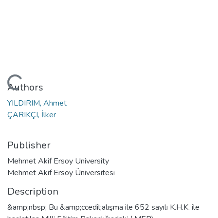
Loading...
Authors
YILDIRIM, Ahmet
ÇARIKÇI, İlker
Publisher
Mehmet Akif Ersoy University
Mehmet Akif Ersoy Üniversitesi
Description
&amp;nbsp; Bu &amp;ccedil;alışma ile 652 sayılı K.H.K. ile