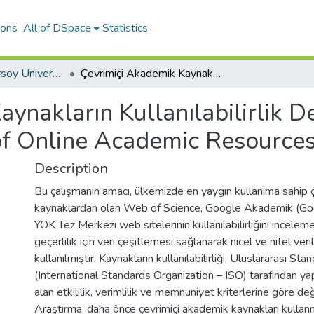
ions
All of DSpace
Statistics
Mehmet Akif Ersoy University Journal of Education Faculty
Çevrimiçi Akademik Kaynakların Kullanılabilirlik Değerlendirmesi The Usability Evaluation of Online Academic Resources
ynakların Kullanılabilirlik 
 of Online Academic Resource
Description
Bu çalışmanın amacı, ülkemizde en yaygın kullanıma sahip 
kaynaklardan olan Web of Science, Google Akademik (Go
YÖK Tez Merkezi web sitelerinin kullanılabilirliğini incelem
geçerlilik için veri çeşitlemesi sağlanarak nicel ve nitel veril
kullanılmıştır. Kaynakların kullanılabilirliği, Uluslararası Sta
(International Standards Organization – ISO) tarafından ya
alan etkililik, verimlilik ve memnuniyet kriterlerine göre değ
Araştırma, daha önce çevrimiçi akademik kaynakları kulla