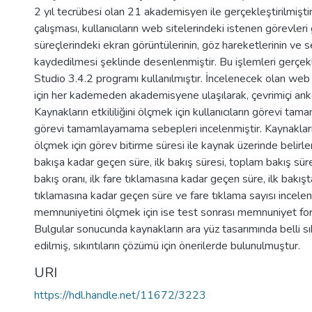
2 yıl tecrübesi olan 21 akademisyen ile gerçekleştirilmiştir. 
çalışması, kullanıcıların web sitelerindeki istenen görevler
süreçlerindeki ekran görüntülerinin, göz hareketlerinin ve 
kaydedilmesi şeklinde desenlenmiştir. Bu işlemleri gerçekl
Studio 3.4.2 programı kullanılmıştır. İncelenecek olan web 
için her kademeden akademisyene ulaşılarak, çevrimiçi ank
Kaynakların etkililiğini ölçmek için kullanıcıların görevi t
görevi tamamlayamama sebepleri incelenmiştir. Kaynakların 
ölçmek için görev bitirme süresi ile kaynak üzerinde belirle
bakışa kadar geçen süre, ilk bakış süresi, toplam bakış süres
bakış oranı, ilk fare tıklamasına kadar geçen süre, ilk bakışt
tıklamasına kadar geçen süre ve fare tıklama sayısı incelenm
memnuniyetini ölçmek için ise test sonrası memnuniyet fo
Bulgular sonucunda kaynakların ara yüz tasarımında belli sık
edilmiş, sıkıntıların çözümü için önerilerde bulunulmuştur.
URI
https://hdl.handle.net/11672/3223