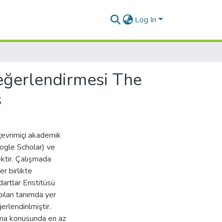
Log In
Değerlendirmesi The
s
çevrimiçi akademik
ogle Scholar) ve
ektir. Çalışmada
er birlikte
ndartlar Enstitüsü
pılan tanımda yer
erlendirilmiştir.
nma konusunda en az