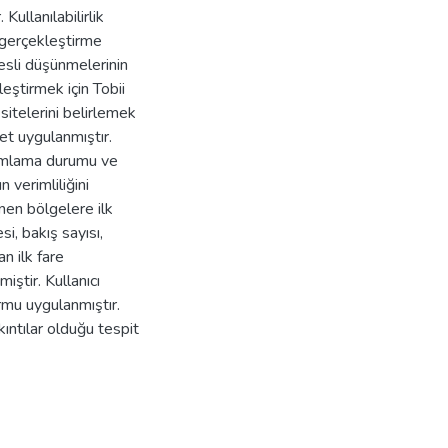
Kullanılabilirlik
i gerçekleştirme
sesli düşünmelerinin
eştirmek için Tobii
sitelerini belirlemek
et uygulanmıştır.
amamlama durumu ve
verimliliğini
nen bölgelere ilk
i, bakış sayısı,
an ilk fare
iştir. Kullanıcı
rmu uygulanmıştır.
ıntılar olduğu tespit