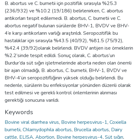
B. abortus ve C. burnetii için pozitiflik sırasıyla %25.3
(236/932) ve %10.2 (19/186) belirlenirken, C. abortus
antikorları tespit edilemedi. B. abortus, C. burnetii ve C.
abortus negatif bulunan sürülerde BHV-1, BVDV ve BHV-
4’e karşı antikorların varlığı araştırıldı. Seropozitiflik bu
hastalıklar için sırasıyla %43.5 (40/92), %81.5 (75/92),
%42.4 (39/92)olarak belirlendi. BVDV antijen ise örneklerin
%2.2’sinde tespit edildi. Sonuç olarak, C. abortus’un
Burdur’da süt sığırı işletmelerinde aborta neden olan önemli
bir ajan olmadığı, B. abortus, C. burnetii, BHV-1, BVDV ve
BHV-4’ün seropozitifliğinin yüksek olduğu belirlendi. Bu
nedenle, sürülerin bu enfeksiyonlar yönünden düzenli olarak
test edilmesi ve gerekli kontrol önlemlerinin alınması
gerektiği sonucuna varıldı.
Keywords
Bovine viral diarrhea virus
,
Bovine herpesvirus-1
,
Coxiella
burnetii
,
Chlamydophila abortus
,
Brucella abortus
,
Dairy
cattle
,
ELISA
,
Abortion
,
Bovine herpesvirus-4
,
Süt sığırı
,