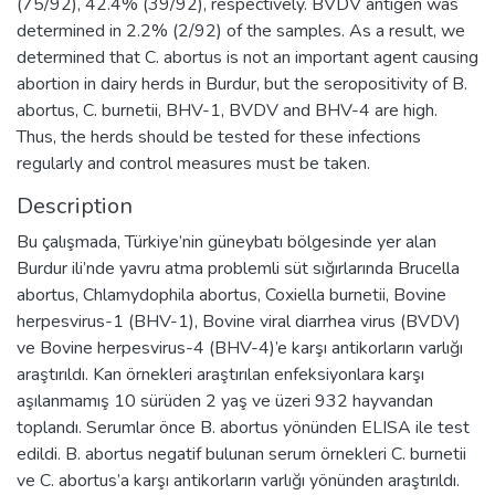
(75/92), 42.4% (39/92), respectively. BVDV antigen was
determined in 2.2% (2/92) of the samples. As a result, we
determined that C. abortus is not an important agent causing
abortion in dairy herds in Burdur, but the seropositivity of B.
abortus, C. burnetii, BHV-1, BVDV and BHV-4 are high.
Thus, the herds should be tested for these infections
regularly and control measures must be taken.
Description
Bu çalışmada, Türkiye’nin güneybatı bölgesinde yer alan
Burdur ili’nde yavru atma problemli süt sığırlarında Brucella
abortus, Chlamydophila abortus, Coxiella burnetii, Bovine
herpesvirus-1 (BHV-1), Bovine viral diarrhea virus (BVDV)
ve Bovine herpesvirus-4 (BHV-4)’e karşı antikorların varlığı
araştırıldı. Kan örnekleri araştırılan enfeksiyonlara karşı
aşılanmamış 10 sürüden 2 yaş ve üzeri 932 hayvandan
toplandı. Serumlar önce B. abortus yönünden ELISA ile test
edildi. B. abortus negatif bulunan serum örnekleri C. burnetii
ve C. abortus’a karşı antikorların varlığı yönünden araştırıldı.