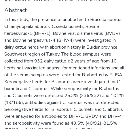
Abstract
In this study, the presence of antibodies to Brucella abortus,
Chlamydophila abortus, Coxiella burnetii, Bovine
herpesvirus-1 (BHV-1), Bovine viral diarrhea virus (BVDV)
and Bovine herpesvirus-4 (BHV-4) were investigated in
dairy cattle herds with abortion history in Burdur province,
Southwest region of Turkey. The blood samples were
collected from 932 dairy cattle ≥2 years of age from 10
herds not vaccinated against for mentioned infections and all
of the serum samples were tested for B. abortus by ELISA.
Seronegative herds for B. abortus were investigated for C.
burnetii and C. abortus. While seropositivity for B. abortus
and C. burnetii were detected 25.3% (236/932) and 10.2%
(19/186), antibodies against C. abortus was not detected.
Seronegative herds for B. abortus, C. burnetii and C. abortus
were analysed for antibodies to BHV-1, BVDV and BHV-4
and seropositivity were found as 43.5% (40/92), 81.5%