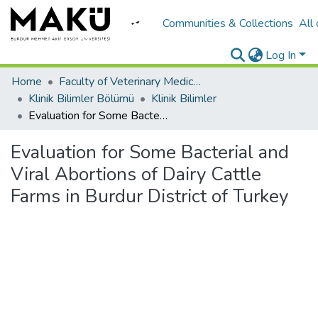
Communities & Collections
All
Log In
Home
Faculty of Veterinary Medicine/Veteriner Fakültesi
Klinik Bilimler Bölümü
Klinik Bilimler
Evaluation for Some Bacterial and Viral Abortions of Dairy Cattle Farms in Burdur District of Turkey
Evaluation for Some Bacterial and
Viral Abortions of Dairy Cattle
Farms in Burdur District of Turkey