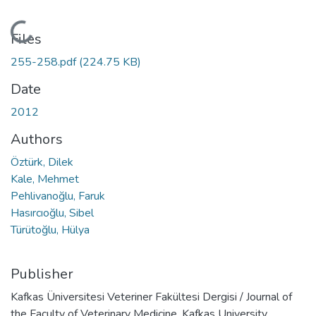
Loading...
Files
255-258.pdf
(224.75 KB)
Date
2012
Authors
Öztürk, Dilek
Kale, Mehmet
Pehlivanoğlu, Faruk
Hasırcıoğlu, Sibel
Türütoğlu, Hülya
Publisher
Kafkas Üniversitesi Veteriner Fakültesi Dergisi / Journal of
the Faculty of Veterinary Medicine, Kafkas University