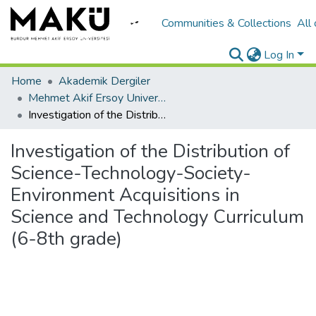
Communities & Collections
All
Log In
Home
Akademik Dergiler
Mehmet Akif Ersoy University Journal of Education Faculty
Investigation of the Distribution of Science-Technology-Society-Environment Acquisitions in Science and Technology Curriculum (6-8th grade)
Investigation of the Distribution of
Science-Technology-Society-
Environment Acquisitions in
Science and Technology Curriculum
(6-8th grade)