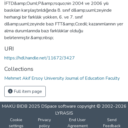
İFTD&amp;Ouml;P&amp;rsquo;nin 2004 ve 2006 yılı
baskıları karşılaştırıldığında 8. sınıf d&amp;uuml;zeyinde
herhangi bir farklılık yokken, 6. ve 7. sınıf
d&amp;uuml;zeyinde bazı FTT&amp;Ccedil; kazanımlarının yer
alma durumlarında bazı farklılıklar olduğu
belirlenmiştir.&amp;nbsp;
URI
https://hdl.handle.net/11672/3427
Collections
Mehmet Akif Ersoy University Journal of Education Faculty
Full item page
MAKÜ BIDB 2025
DSpace software
copyright © 2002-2026
LYRASIS
Cookie
Privacy
End User
Send
settings
policy
Agreement
Feedback