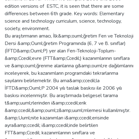
edition versions of ESTC, it is seen that there are some
differences between 6th grade. Key words: Elementary
science and technology curriculum, science, technology,
society, environment.
Bu araştırmanın amacı, İlk&amp;ouml;ğretim Fen ve Teknoloji
Dersi &amp;Ouml;ğretim Programında (6, 7 ve 8. sınıflar)
(İFTD&amp;Ouml;P) yer alan Fen-Teknoloji-Toplum-
&amp;Ccedil;evre (FTT&amp;Ccedil;) kazanımlarının sınıflara
ve &amp;ouml;ğrenme alanlarına g&amp;ouml;re dağılımlarını
inceleyerek, bu kazanımların programdaki tekrarlanma
sayılarını belirlemektir. Bu ama&amp;ccedil;la
İFTD&amp;Ouml;P 2004 yılı taslak baskısı ile 2006 yılı
baskısı incelenmiştir. Bu araştırmada belgesel tarama
t&amp;uuml;rlerinden i&amp;ccedil;erik
&amp;ccedil;&amp;ouml;z&amp;uuml;mlemesi kullanılmıştır.
&amp;Uuml;nite kazanımları i&amp;ccedil;erisinde
ayra&amp;ccedil; i&amp;ccedil;inde belirtilen
FTT&amp;Ccedil; kazanımlarının sınıflara ve