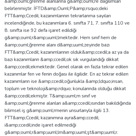
&amp;ouml;ğrenme alanlarına g&amp;ouml;re dağılımları
belirlenmiştir. İFTD&amp;Ouml;P&amp;rsquo;deki
FTT&amp;Ccedil; kazanımlarının tekrarlanma sayıları
incelendiğinde, bu kazanımlara 6. sınıfta 71, 7. sınıfta 110 ve
8. sınıfta ise 92 defa işaret edildiği
g&amp;ouml;r&amp;uuml;lmektedir. Hem sınıf hem de
&amp;ouml;ğrenme alanı d&amp;uuml;zeyinde bazı
FTT&amp;Ccedil; kazanımlarının olduk&amp;ccedil;a az ya da
bazı kazanımların &amp;ccedil;ok sık vurgulandığı dikkat
&amp;ccedil;ekmektedir. Genel olarak en fazla tekrar edilen
kazanımlar fen ve fenin doğası ile ilgilidir. En az tekrar edilen
kazanımların ise &amp;ccedil;oğunlukla &amp;ldquo;insan,
toplum ve teknoloji&amp;rdquo; konularında olduğu dikkat
&amp;ccedil;ekmiştir. T&amp;uuml;m sınıf ve
&amp;ouml;ğrenme alanları a&amp;ccedil;ısından bakıldığında
bilimsel iş g&amp;ouml;rmenin unsurlarıyla ilgili 13.
FTT&amp;Ccedil; kazanımına ayra&amp;ccedil;
i&amp;ccedil;inde işaret edilmediği
g&amp;ouml;r&amp;uuml;lm&amp;uuml;şt&amp;uuml;r.