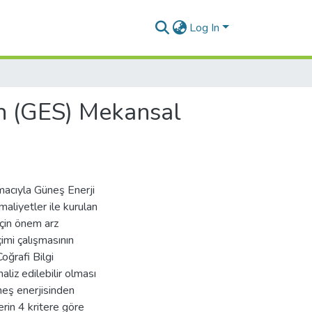
Log In
in (GES) Mekansal
amacıyla Güneş Enerji
maliyetler ile kurulan
için önem arz
imi çalışmasının
oğrafi Bilgi
liz edilebilir olması
neş enerjisinden
rin 4 kritere göre