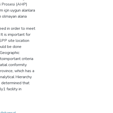
şi Prosesi (AHP)
ım için uygun alanlara
un olmayan alana
eed in order to meet
It is important for
PP site location
hould be done
n Geographic
oimportant criteria
atial conformity
province, which has a
Analytical Hierarchy
s determined that
1 facility in