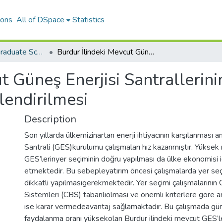
ions
All of DSpace
Statistics
The Journal of Graduate School of Natural and Applied Sciences of Mehmet Akif Ersoy University
Burdur İlindeki Mevcut Güneş Enerjisi Santrallerinin (GES) Mekansal Uygunluğunun Değerlendirilmesi
t Güneş Enerjisi Santrallerin
endirilmesi
Description
Son yıllarda ülkemizinartan enerji ihtiyacının karşılanması 
Santrali (GES)kurulumu çalışmaları hız kazanmıştır. Yüksek 
GES’lerinyer seçiminin doğru yapılması da ülke ekonomisi 
etmektedir. Bu sebepleyatırım öncesi çalışmalarda yer seç
dikkatli yapılmasıgerekmektedir. Yer seçimi çalışmalarının C
Sistemleri (CBS) tabanlıolması ve önemli kriterlere göre ana
ise karar vermedeavantaj sağlamaktadır. Bu çalışmada gü
faydalanma oranı yüksekolan Burdur ilindeki mevcut GES’le