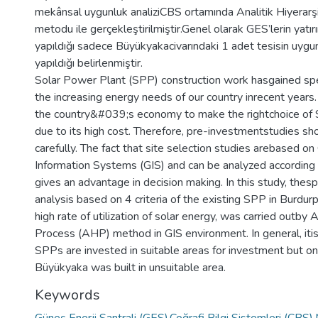
mekânsal uygunluk analiziCBS ortamında Analitik Hiyerar
metodu ile gerçekleştirilmiştir.Genel olarak GES’lerin yatır
yapıldığı sadece Büyükyakacivarındaki 1 adet tesisin uyg
yapıldığı belirlenmiştir.
Solar Power Plant (SPP) construction work hasgained sp
the increasing energy needs of our country inrecent years. 
the country&#039;s economy to make the rightchoice of S
due to its high cost. Therefore, pre-investmentstudies s
carefully. The fact that site selection studies arebased o
Information Systems (GIS) and can be analyzed according t
gives an advantage in decision making. In this study, thesp
analysis based on 4 criteria of the existing SPP in Burdur
high rate of utilization of solar energy, was carried outby 
Process (AHP) method in GIS environment. In general, iti
SPPs are invested in suitable areas for investment but only
Büyükyaka was built in unsuitable area.
Keywords