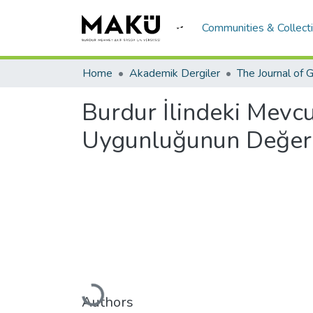
Communities & Collect
Home
Akademik Dergiler
Burdur İlindeki Mevcu
Uygunluğunun Değerl
Loading...
Authors