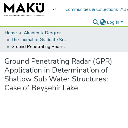
Communities & Collections
All
Log In
Home
Akademik Dergiler
The Journal of Graduate School of Natural and Applied Sciences of Mehmet Akif Ersoy University
Ground Penetrating Radar (GPR) Application in Determination of Shallow Sub Water Structures: Case of Beyşehir Lake
Ground Penetrating Radar (GPR)
Application in Determination of
Shallow Sub Water Structures:
Case of Beyşehir Lake