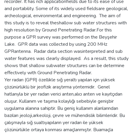
recorder. It has rich applicationfields due to its ease of use
and portability. Some of its widely used fieldsare geological,
archeological, environmental and engineering. The aim of
this study is to reveal theshallow sub water structures with
high resolution by Ground Penetrating Radar.For this
purpose a GPR survey was performed on the Beyşehir
Lake. GPR data was collected by using 200 MHz
GPRantenna. Radar data section wasinterpreted and sub
water features was clearly displayed. As a result, this study
shows that shallow subwater structures can be determine
effectively with Ground Penetrating Radar.
Yer radarı (GPR) özellikle sığ yeraltı yapıları için yüksek
çözünürlüklü bir jeofizik araştırma yöntemidir. Genel
hatlarıyla bir yer radarı verici anten,alıcı anten ve kayıtçıdan
oluşur. Kullanım ve taşıma kolaylığı sebebiyle genişbir
uygulama alanına sahiptir. Bu geniş kullanım alanlarından
bazıları jeoloji,arkeoloji, çevre ve mühendislik bilimleridir. Bu
çalışmayla sığ sualtıyapıların yer radarı ile yüksek
çözünürlükle ortaya konması amaçlanmıştır. Buamaçla