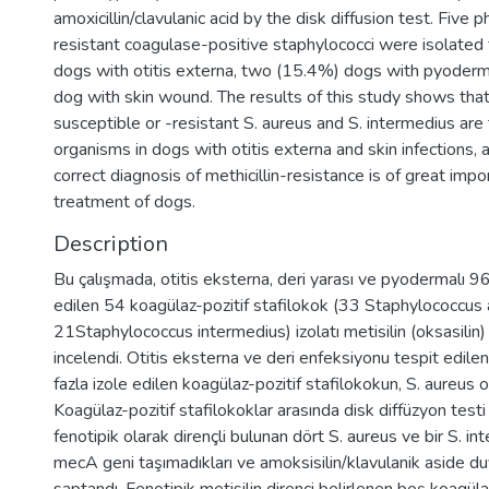
amoxicillin/clavulanic acid by the disk diffusion test. Five p
resistant coagulase-positive staphylococci were isolate
dogs with otitis externa, two (15.4%) dogs with pyoder
dog with skin wound. The results of this study shows that 
susceptible or -resistant S. aureus and S. intermedius ar
organisms in dogs with otitis externa and skin infections, 
correct diagnosis of methicillin-resistance is of great impo
treatment of dogs.
Description
Bu çalışmada, otitis eksterna, deri yarası ve pyodermalı 
edilen 54 koagülaz-pozitif stafilokok (33 Staphylococcus
21Staphylococcus intermedius) izolatı metisilin (oksasilin
incelendi. Otitis eksterna ve deri enfeksiyonu tespit edil
fazla izole edilen koagülaz-pozitif stafilokokun, S. aureus o
Koagülaz-pozitif stafilokoklar arasında disk diffüzyon testi 
fenotipik olarak dirençli bulunan dört S. aureus ve bir S. in
mecA geni taşımadıkları ve amoksisilin/klavulanik aside duy