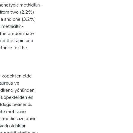
henotypic methicillin-
d from two (2.2%)
ma and one (3.2%)
methicillin-
e the predominate
and the rapid and
rtance for the
96 köpekten elde
 aureus ve
) direnci yönünden
en köpeklerden en
lduğu belirlendi.
ile metisiline
termedius izolatının
arlı oldukları