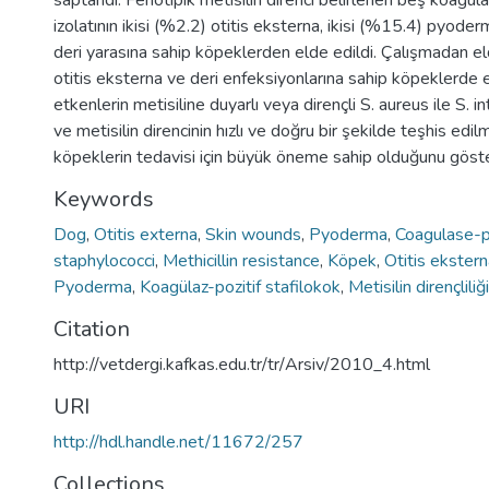
saptandı. Fenotipik metisilin direnci belirlenen beş koagüla
izolatının ikisi (%2.2) otitis eksterna, ikisi (%15.4) pyode
deri yarasına sahip köpeklerden elde edildi. Çalışmadan el
otitis eksterna ve deri enfeksiyonlarına sahip köpeklerde e
etkenlerin metisiline duyarlı veya dirençli S. aureus ile S.
ve metisilin direncinin hızlı ve doğru bir şekilde teşhis edil
köpeklerin tedavisi için büyük öneme sahip olduğunu göst
Keywords
Dog
,
Otitis externa
,
Skin wounds
,
Pyoderma
,
Coagulase-p
staphylococci
,
Methicillin resistance
,
Köpek
,
Otitis ekster
Pyoderma
,
Koagülaz-pozitif stafilokok
,
Metisilin dirençliliği
Citation
http://vetdergi.kafkas.edu.tr/tr/Arsiv/2010_4.html
URI
http://hdl.handle.net/11672/257
Collections