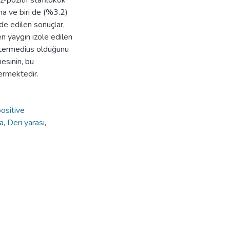
z-pozitif stafilokok
rma ve biri de (%3.2)
de edilen sonuçlar,
n yaygın izole edilen
 intermedius olduğunu
mesinin, bu
ermektedir.
ositive
na
,
Deri yarası
,