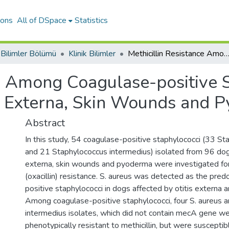
ions
All of DSpace
Statistics
k Bilimler Bölümü
Klinik Bilimler
Methicillin Resistance Among Coagulase-positive Staphylococci Isolated from Dogs with Otitis Externa, Skin Wounds 
ce Among Coagulase-positive S
s Externa, Skin Wounds and 
Abstract
In this study, 54 coagulase-positive staphylococci (33 S
and 21 Staphylococcus intermedius) isolated from 96 dogs
externa, skin wounds and pyoderma were investigated for 
(oxacillin) resistance. S. aureus was detected as the pre
positive staphylococci in dogs affected by otitis externa an
Among coagulase-positive staphylococci, four S. aureus a
intermedius isolates, which did not contain mecA gene w
phenotypically resistant to methicillin, but were susceptib