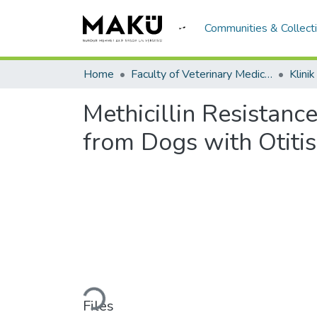
Communities & Collect
Home
Faculty of Veterinary Medicine/Veteriner Fakültesi
Klini
Methicillin Resistan
from Dogs with Otiti
Loading...
Files