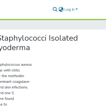
Log In
and Pyoderma
taphylococci Isolated
Pyoderma
taphylococcus aureus
 with otitis
the methicillin
dominant coagulase-
d skin infections.
nd one S.
ere found
le to