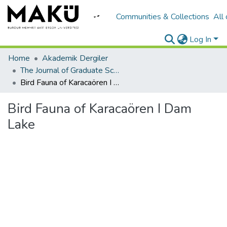
Communities & Collections
All
Log In
Home
Akademik Dergiler
The Journal of Graduate School of Natural and Applied Sciences of Mehmet Akif Ersoy University
Bird Fauna of Karacaören I Dam Lake
Bird Fauna of Karacaören I Dam
Lake