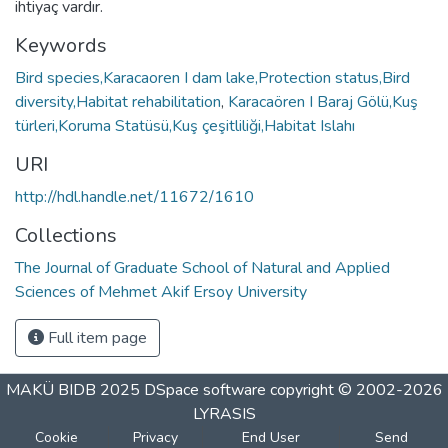
ihtiyaç vardır.
Keywords
Bird species,Karacaoren I dam lake,Protection status,Bird
diversity,Habitat rehabilitation
,
Karacaören I Baraj Gölü,Kuş
türleri,Koruma Statüsü,Kuş çeşitliliği,Habitat Islahı
URI
http://hdl.handle.net/11672/1610
Collections
The Journal of Graduate School of Natural and Applied
Sciences of Mehmet Akif Ersoy University
Full item page
MAKÜ BIDB 2025
DSpace software
copyright © 2002-2026
LYRASIS
Cookie
Privacy
End User
Send