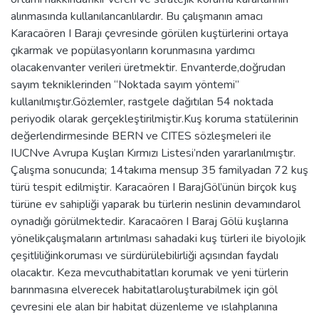
alınmasında kullanılancanlılardır. Bu çalışmanın amacı
Karacaören I Barajı çevresinde görülen kuştürlerini ortaya
çıkarmak ve popülasyonların korunmasına yardımcı
olacakenvanter verileri üretmektir. Envanterde,doğrudan
sayım tekniklerinden “Noktada sayım yöntemi”
kullanılmıştır.Gözlemler, rastgele dağıtılan 54 noktada
periyodik olarak gerçekleştirilmiştir.Kuş koruma statülerinin
değerlendirmesinde BERN ve CITES sözleşmeleri ile
IUCNve Avrupa Kuşları Kırmızı Listesi’nden yararlanılmıştır.
Çalışma sonucunda; 14takıma mensup 35 familyadan 72 kuş
türü tespit edilmiştir. Karacaören I BarajGöl’ünün birçok kuş
türüne ev sahipliği yaparak bu türlerin neslinin devamındarol
oynadığı görülmektedir. Karacaören I Baraj Gölü kuşlarına
yönelikçalışmaların artırılması sahadaki kuş türleri ile biyolojik
çeşitliliğinkoruması ve sürdürülebilirliği açısından faydalı
olacaktır. Keza mevcuthabitatları korumak ve yeni türlerin
barınmasına elverecek habitatlaroluşturabilmek için göl
çevresini ele alan bir habitat düzenleme ve ıslahplanına