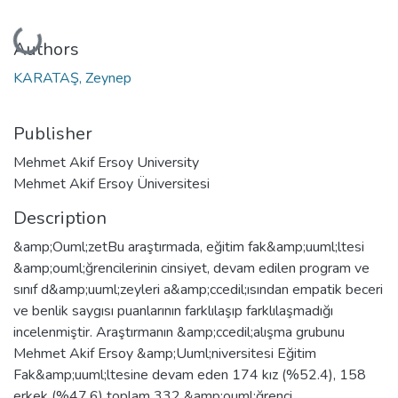
Loading...
Authors
KARATAŞ, Zeynep
Publisher
Mehmet Akif Ersoy University
Mehmet Akif Ersoy Üniversitesi
Description
&amp;Ouml;zetBu araştırmada, eğitim fak&amp;uuml;ltesi
&amp;ouml;ğrencilerinin cinsiyet, devam edilen program ve
sınıf d&amp;uuml;zeyleri a&amp;ccedil;ısından empatik beceri
ve benlik saygısı puanlarının farklılaşıp farklılaşmadığı
incelenmiştir. Araştırmanın &amp;ccedil;alışma grubunu
Mehmet Akif Ersoy &amp;Uuml;niversitesi Eğitim
Fak&amp;uuml;ltesine devam eden 174 kız (%52.4), 158
erkek (%47.6) toplam 332 &amp;ouml;ğrenci