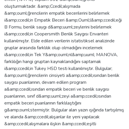
oluşturmaktadır. &amp;Ccedil;alışmada
&amp;ouml;ğrencilerin empatik becerilerini belirlemek
i&amp;ccedil;in Empatik Beceri &amp;Ouml;l&amp;ccedil;eği
B Formu, benlik saygı d&amp;uuml;zeylerini belirlemek
i&amp;ccedil;in Coopersmith Benlik Saygısı Envanteri
kullanılmıştır. Elde edilen verilerin istatistiksel analizinde
gruplar arasında farklılık olup olmadığını incelemek
i&amp;ccedil;in Tek Y&amp;ouml;nl&amp;uuml; MANOVA,
farklılığın hangi gruptan kaynaklandığını saptamak
i&amp;ccedil;in Tukey HSD testi kullanılmıştır. Bulgular;
&amp;ouml;ğrencilerin cinsiyeti a&amp;ccedil;ısından benlik
saygısı puanlarının, devam edilen program
a&amp;ccedil;ısından empatik beceri ve benlik saygısı
puanlarının, sınıf d&amp;uuml;zeyi a&amp;ccedil;ısından
empatik beceri puanlarının farklılaştığını
g&amp;ouml;stermiştir. Bulgular alan yazın ışığında tartışılmış
ve alanda &amp;ccedil;alışanlar ile yeni yapılacak
&amp;ccedil;alışmalara ilişkin &amp;ccedil;eşitli