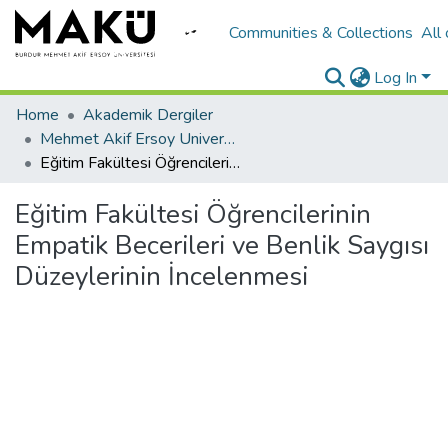
Communities & Collections
All
Log In
Home
Akademik Dergiler
Mehmet Akif Ersoy University Journal of Education Faculty
Eğitim Fakültesi Öğrencilerinin Empatik Becerileri ve Benlik Saygısı Düzeylerinin İncelenmesi
Eğitim Fakültesi Öğrencilerinin
Empatik Becerileri ve Benlik Saygısı
Düzeylerinin İncelenmesi