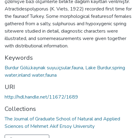
çizilmişve bazı ölçümlerle birlikte dağılım kayıtları verilmiştir.
Atractidespolyporus (K. Viets, 1922) recorded first time for
the faunaof Turkey. Some morphological featuresof females
gathered from a salty, sulphurous and hypoxygenic spring
sitewere studied in detail, diagnostic characters were
illustrated, and somemeasurements were given together
with distributional information.
Keywords
Burdur Gölü,kaynak suyu,içsular,fauna
,
Lake Burdur,spring
water,inland water,fauna
URI
http://hdl.handle.net/11672/1689
Collections
The Journal of Graduate School of Natural and Applied
Sciences of Mehmet Akif Ersoy University