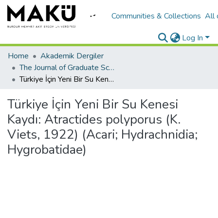
Communities & Collections
All
Log In
Home
Akademik Dergiler
The Journal of Graduate School of Natural and Applied Sciences of Mehmet Akif Ersoy University
Türkiye İçin Yeni Bir Su Kenesi Kaydı: Atractides polyporus (K. Viets, 1922) (Acari; Hydrachnidia; Hygrobatidae)
Türkiye İçin Yeni Bir Su Kenesi
Kaydı: Atractides polyporus (K.
Viets, 1922) (Acari; Hydrachnidia;
Hygrobatidae)