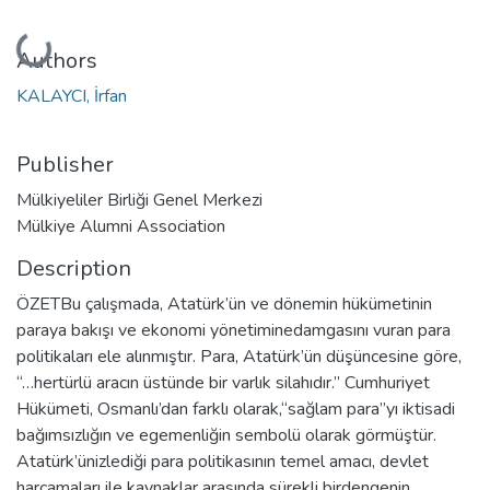
Loading...
Authors
KALAYCI, İrfan
Publisher
Mülkiyeliler Birliği Genel Merkezi
Mülkiye Alumni Association
Description
ÖZETBu çalışmada, Atatürk’ün ve dönemin hükümetinin
paraya bakışı ve ekonomi yönetiminedamgasını vuran para
politikaları ele alınmıştır. Para, Atatürk’ün düşüncesine göre,
“…hertürlü aracın üstünde bir varlık silahıdır.” Cumhuriyet
Hükümeti, Osmanlı’dan farklı olarak,“sağlam para”yı iktisadi
bağımsızlığın ve egemenliğin sembolü olarak görmüştür.
Atatürk’ünizlediği para politikasının temel amacı, devlet
harcamaları ile kaynaklar arasında sürekli birdengenin