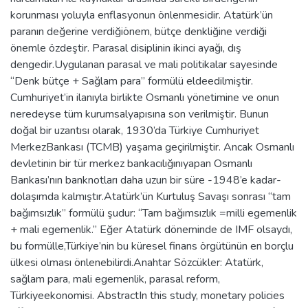
korunması yoluyla enflasyonun önlenmesidir. Atatürk’ün
paranın değerine verdiğiönem, bütçe denkliğine verdiği
önemle özdeştir. Parasal disiplinin ikinci ayağı, dış
dengedir.Uygulanan parasal ve mali politikalar sayesinde
“Denk bütçe + Sağlam para” formülü eldeedilmiştir.
Cumhuriyet’in ilanıyla birlikte Osmanlı yönetimine ve onun
neredeyse tüm kurumsalyapısına son verilmiştir. Bunun
doğal bir uzantısı olarak, 1930’da Türkiye Cumhuriyet
MerkezBankası (TCMB) yaşama geçirilmiştir. Ancak Osmanlı
devletinin bir tür merkez bankacılığınıyapan Osmanlı
Bankası’nın banknotları daha uzun bir süre -1948’e kadar-
dolaşımda kalmıştır.Atatürk’ün Kurtuluş Savaşı sonrası “tam
bağımsızlık” formülü şudur: “Tam bağımsızlık =milli egemenlik
+ mali egemenlik.” Eğer Atatürk döneminde de IMF olsaydı,
bu formülle,Türkiye’nin bu küresel finans örgütünün en borçlu
ülkesi olması önlenebilirdi.Anahtar Sözcükler: Atatürk,
sağlam para, mali egemenlik, parasal reform,
Türkiyeekonomisi. AbstractIn this study, monetary policies