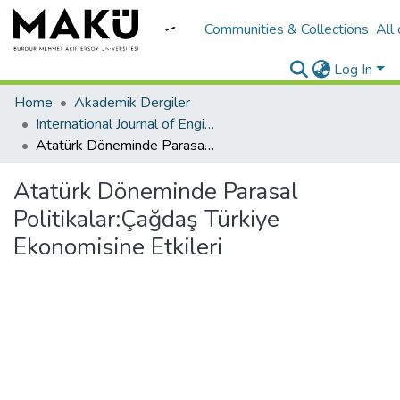
Communities & Collections
All
Log In
Home
Akademik Dergiler
International Journal of Engineering Design and Technology
Atatürk Döneminde Parasal Politikalar:Çağdaş Türkiye Ekonomisine Etkileri
Atatürk Döneminde Parasal
Politikalar:Çağdaş Türkiye
Ekonomisine Etkileri