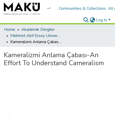
Communities & Collections
All
Log In
Home
Akademik Dergiler
Mehmet Akif Ersoy University Journal of Social Sciences Institute
Kameralizmi Anlama Çabası-An Effort To Understand Cameralism
Kameralizmi Anlama Çabası-An
Effort To Understand Cameralism
Loading...