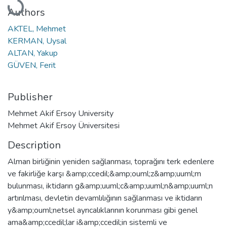
Authors
AKTEL, Mehmet
KERMAN, Uysal
ALTAN, Yakup
GÜVEN, Ferit
Publisher
Mehmet Akif Ersoy University
Mehmet Akif Ersoy Üniversitesi
Description
Alman birliğinin yeniden sağlanması, toprağını terk edenlere
ve fakirliğe karşı &amp;ccedil;&amp;ouml;z&amp;uuml;m
bulunması, iktidarın g&amp;uuml;c&amp;uuml;n&amp;uuml;n
artırılması, devletin devamlılığının sağlanması ve iktidarın
y&amp;ouml;netsel ayrıcalıklarının korunması gibi genel
ama&amp;ccedil;lar i&amp;ccedil;in sistemli ve