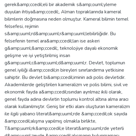
gerek&amp;ccedil;eli bir akademik s&amp;ouml;yleme
duyulan ihtiya&amp;ccedil;, Alman topraklarında kameral
bilimlerin doğmasına neden olmuştur. Kameral bilimin temel
felsefesi, rejimin
s&amp;uuml;rd&amp;uuml;r&amp;uuml;lebilirliğidir. Bu
felsefenin temel ara&amp;ccedil;ları ise askeri
g&amp;uuml;&amp;ccedil;, teknolojiye dayalı ekonomik
gelişme ve iyi yetiştirilmiş insan
g&amp;uuml;c&amp;uuml;d&amp;uuml;r. Devlet, toplumun
genel iyiliği i&amp;ccedil;in bireyleri sınırlandırma yetkisine
sahiptir. Bu devlet bi&amp;ccedil;iminin adı polis devletidir.
Akademilerde geliştirilen kameralizm ve polis bilimi, sivil ve
ekonomik fayda a&amp;ccedil;ısından ayrılmaz ikili olarak,
genel fayda adına devletin toplumu kontrol altına alma aracı
olarak kullanılmıştır. Geniş bir etki alanı oluşturan kameralizm
ile ilgili yabancı literat&amp;uuml;rde &amp;ccedil;ok sayıda
&amp;ccedil;alışma yapılmış olmakla birlikte,
T&amp;uuml;rk&amp;ccedil;e literat&amp;uuml;rde yeterli
d&amp;uuml;zeyde &amp;ccedil;alışmanın bulunmaması