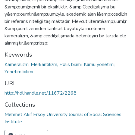
&amp;ouml;nemli bir eksikliktir. &amp;Ccedil;alışma bu
y&amp;ouml;n&amp;uuml;yle, akademik alan i&amp;ccedil;in
bir referans niteliği taşımaktadır. Mevcut literat&amp;uuml;r
&amp;uuml;zerinden tarihsel boyutuyla incelenen
kameralizm, &amp;ccedil;alışmada betimleyici bir tarzda ele
alınmıştır.&amp;nbsp;
Keywords
Kameralizm, Merkantilizm, Polis bilimi, Kamu yönetimi,
Yönetim bilimi
URI
http://hdl.handle.net/11672/2268
Collections
Mehmet Akif Ersoy University Journal of Social Sciences
Institute