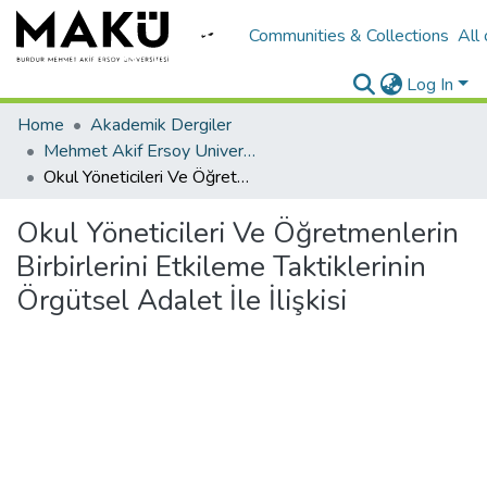
Communities & Collections
All
Log In
Home
Akademik Dergiler
Mehmet Akif Ersoy University Journal of The Institute of Educational Sciences
Okul Yöneticileri Ve Öğretmenlerin Birbirlerini Etkileme Taktiklerinin Örgütsel Adalet İle İlişkisi
Okul Yöneticileri Ve Öğretmenlerin
Birbirlerini Etkileme Taktiklerinin
Örgütsel Adalet İle İlişkisi