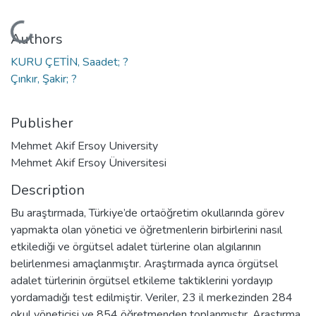
Loading...
Authors
KURU ÇETİN, Saadet; ?
Çınkır, Şakir; ?
Publisher
Mehmet Akif Ersoy University
Mehmet Akif Ersoy Üniversitesi
Description
Bu araştırmada, Türkiye’de ortaöğretim okullarında görev
yapmakta olan yönetici ve öğretmenlerin birbirlerini nasıl
etkilediği ve örgütsel adalet türlerine olan algılarının
belirlenmesi amaçlanmıştır. Araştırmada ayrıca örgütsel
adalet türlerinin örgütsel etkileme taktiklerini yordayıp
yordamadığı test edilmiştir. Veriler, 23 il merkezinden 284
okul yöneticisi ve 854 öğretmenden toplanmıştır. Araştırma