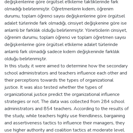
değişkenlerine göre örgütsel etkileme taktiklerinde fark
olmadığı belirlenmiştir. Öğretmenlerin kıdem, öğrenim
durumu, toplam öğrenci sayısı değişkenlerine göre örgütsel
adalet türlerinde fark olmadığı, cinsiyet değişkenine göre ise
anlamlı bir farklılık olduğu belirlenmiştir. Yöneticilerin cinsiyet,
öğrenim durumu, toplam öğrenci ve toplam öğretmen sayısı
değişkenlerine göre örgütsel etkileme adalet türlerinde
anlamlı fark olmadığı sadece kıdem değişkeninde farklılık
olduğu belirlenmiştir.
In this study, it were aimed to determine how the secondary
school administrators and teachers influence each other and
their perceptions towards the types of organizational
justice. It was also tested whether the types of
organizational justice predict the organizational influence
strategies or not. The data was collected from 284 school
administrators and 854 teachers. According to the results of
the study, while teachers highly use friendliness, bargaining
and assertiveness tactics to influence their managers, they
use higher authority and coalition tactics at moderate level.