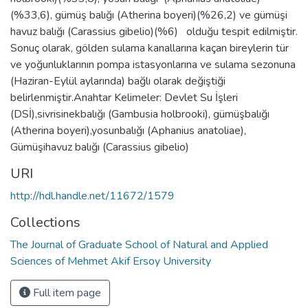
(%33,6), gümüş balığı (Atherina boyeri)(%26,2) ve gümüşi
havuz balığı (Carassius gibelio)(%6) olduğu tespit edilmiştir.
Sonuç olarak, gölden sulama kanallarına kaçan bireylerin tür
ve yoğunluklarının pompa istasyonlarına ve sulama sezonuna
(Haziran-Eylül aylarında) bağlı olarak değiştiği
belirlenmiştir.Anahtar Kelimeler: Devlet Su İşleri
(DSİ),sivrisinekbalığı (Gambusia holbrooki), gümüşbalığı
(Atherina boyeri),yosunbalığı (Aphanius anatoliae),
Gümüşihavuz balığı (Carassius gibelio)
URI
http://hdl.handle.net/11672/1579
Collections
The Journal of Graduate School of Natural and Applied
Sciences of Mehmet Akif Ersoy University
Full item page