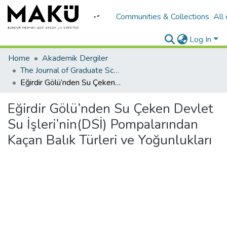
Communities & Collections
All
Log In
Home
Akademik Dergiler
The Journal of Graduate School of Natural and Applied Sciences of Mehmet Akif Ersoy University
Eğirdir Gölü’nden Su Çeken Devlet Su İşleri’nin(DSİ) Pompalarından Kaçan Balık Türleri ve Yoğunlukları
Eğirdir Gölü’nden Su Çeken Devlet
Su İşleri’nin(DSİ) Pompalarından
Kaçan Balık Türleri ve Yoğunlukları